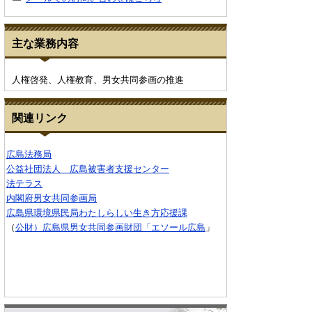
主な業務内容
人権啓発、人権教育、男女共同参画の推進
関連リンク
広島法務局
公益社団法人 広島被害者支援センター
法テラス
内閣府男女共同参画局
広島県環境県民局わたしらしい生き方応援課
（
公財）広島県男女共同参画財団「エソール広島
」