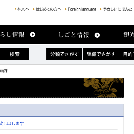
分
組
目
類
織
的
で
で
で
さ
さ
さ
参画課
が
が
が
す
す
す
を貸し出します