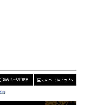
こ
の
ペ
ー
ジ
案内
の
ト
ッ