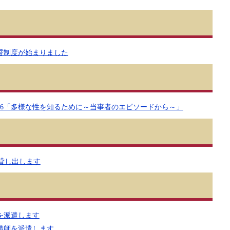
誓制度が始まりました
26「多様な性を知るために～当事者のエピソードから～」
貸し出します
を派遣します
講師を派遣します