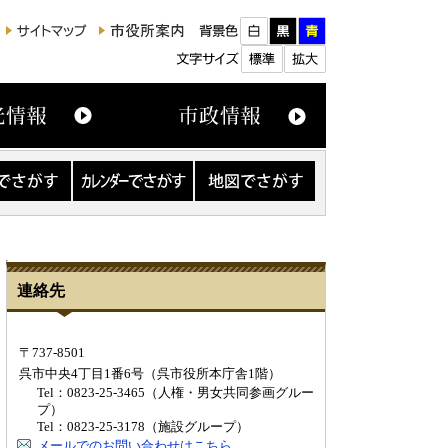
カ
地
レ
図
ン
で
ダ
さ
ー
が
で
す
さ
連絡先
が
す
〒737-8501
呉市中央4丁目1番6号（呉市役所本庁舎1階）
Tel：0823-25-3465（人権・男女共同参画グルー
プ）
Tel：0823-25-3178（施設グループ）
メールでのお問い合わせはこちら