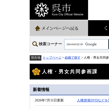
ペ
メ
ー
ニ
ジ
ュ
の
ー
先
を
頭
飛
で
ば
す。
し
て
Google
本
検索コーナー
カ
文
ス
へ
タ
トップページ
>
組織で探す
> 人権・男女共同
現在地
ム
検
本
索
文
人権・男女共同参画課
新着情報
2026年7月31日更新
人権啓発DVDなど