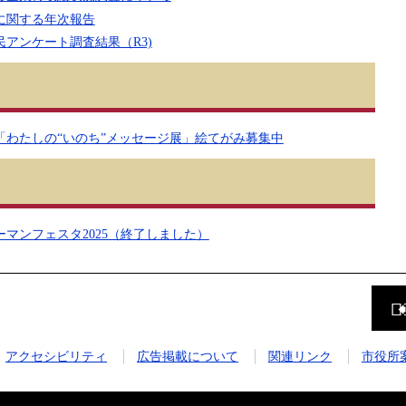
に関する年次報告
アンケート調査結果（R3)
「わたしの“いのち”メッセージ展」絵てがみ募集中
マンフェスタ2025（終了しました）
前
の
ペ
ー
ジ
アクセシビリティ
広告掲載について
関連リンク
市役所
に
戻
る