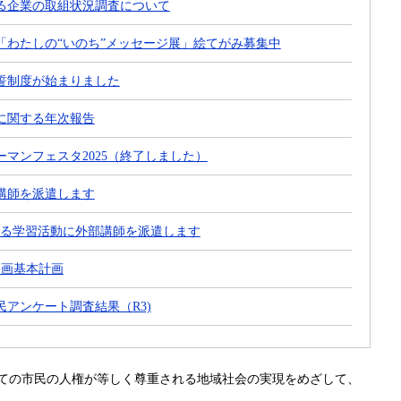
る企業の取組状況調査について
「わたしの“いのち”メッセージ展」絵てがみ募集中
誓制度が始まりました
に関する年次報告
マンフェスタ2025（終了しました）
講師を派遣します
する学習活動に外部講師を派遣します
参画基本計画
アンケート調査結果（R3)
ての市民の人権が等しく尊重される地域社会の実現をめざして、