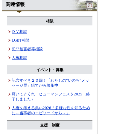
関連情報
相談
ＤＶ相談
LGBT相談
犯罪被害者等相談
人権相談
イベント・募集
記念すべき２０回！「わたしの“いのち”メッ
セージ展」絵てがみ募集中
輝いて☆くれ ヒューマンフェスタ2025（終
了しました）
人権を考える集い2026「多様な性を知るため
に～当事者のエピソードから～」
支援・制度