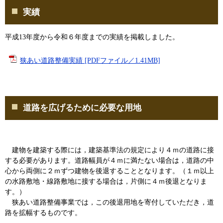
実績
平成13年度から令和６年度までの実績を掲載しました。
狭あい道路整備実績 [PDFファイル／1.41MB]
道路を広げるために必要な用地
建物を建築する際には，建築基準法の規定により４ｍの道路に接
する必要があります。道路幅員が４ｍに満たない場合は，道路の中
心から両側に２ｍずつ建物を後退することとなります。（１ｍ以上
の水路敷地・線路敷地に接する場合は，片側に４ｍ後退となりま
す。）
狭あい道路整備事業では，この後退用地を寄付していただき，道
路を拡幅するものです。