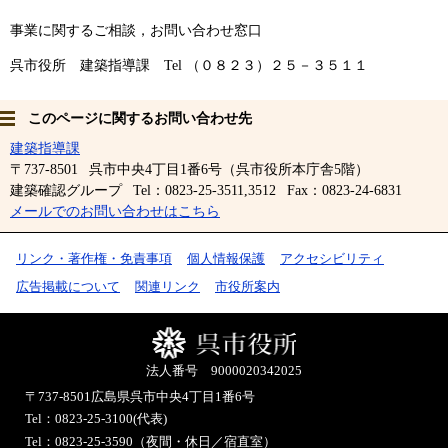
事業に関するご相談，お問い合わせ窓口
呉市役所 建築指導課 Tel （０８２３）２５－３５１１
このページに関するお問い合わせ先
建築指導課
〒737-8501
呉市中央4丁目1番6号（呉市役所本庁舎5階）
建築確認グループ
Tel：0823-25-3511,3512
Fax：0823-24-6831
メールでのお問い合わせはこちら
リンク・著作権・免責事項
個人情報保護
アクセシビリティ
広告掲載について
関連リンク
市役所案内
法人番号 9000020342025
〒737-8501
広島県呉市中央4丁目1番6号
Tel：0823-25-3100(代表)
Tel：0823-25-3590（夜間・休日／宿直室）