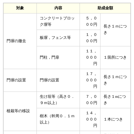
対象
内容
助成金額
コンクリートブロッ
５，０
ク塀等
００円
長さ１ｍにつ
き
１，０
板塀，フェンス等
門塀の撤去
００円
１１，
門柱，門扉
０００
１箇所につき
円
１７，
長さ１ｍにつ
門塀の設置
門塀の設置
０００
き
円
生け垣等（高さ０．
７，０
長さ１mにつ
９ｍ以上）
００円
き
植栽等の移設
１４，
樹木（幹周０．１ｍ
０００
１本につき
以上）
円