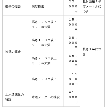
２２，
見付面積１平
擁壁の撤去
擁壁撤去
０００
方メートルに
円
つき
１５，
高さ０．５ｍ以上
０００
１．０ｍ未満
円
３８，
高さ１．０ｍ以上
０００
２．０ｍ未満
円
長さ１ｍにつ
擁壁の築造
き
６８，
高さ２．０ｍ以上
０００
３．０ｍ未満
円
１１
高さ３．０ｍ以上
８，０
００円
４１，
上水道施設の
水道メーターの移設
０００
移設
円