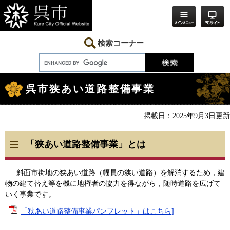
ペ
メ
ー
ニ
ジ
ュ
の
ー
先
を
検索コーナー
頭
飛
で
ば
す。
し
本
て
文
本
呉市狭あい道路整備事業
文
へ
掲載日：2025年9月3日更新
「狭あい道路整備事業」とは
斜面市街地の狭あい道路（幅員の狭い道路）を解消するため，建
物の建て替え等を機に地権者の協力を得ながら，随時道路を広げて
いく事業です。
「狭あい道路整備事業パンフレット」はこちら]