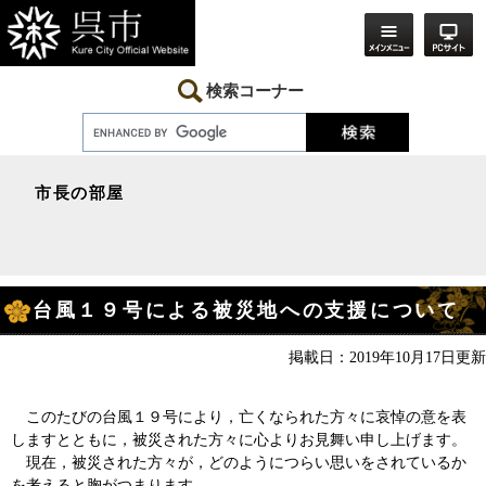
ペ
メ
ー
ニ
ジ
ュ
の
ー
先
を
検索コーナー
頭
飛
で
ば
す。
し
て
本
市長の部屋
文
へ
本
台風１９号による被災地への支援について
文
掲載日：2019年10月17日更新
このたびの台風１９号により，亡くなられた方々に哀悼の意を表
しますとともに，被災された方々に心よりお見舞い申し上げます。
現在，被災された方々が，どのようにつらい思いをされているか
を考えると胸がつまります。