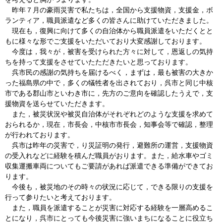
昨年７月の豪雨災害で私たちは，全国から支援物資，支援金，ボ
ランティア，職員派遣など多くの皆さんに助けていただきました。
現在も，復興に向けて多くの自治体から職員派遣をいただくとと
もに様々な形でご支援をいただいており大変感謝しております。
今度は，我々が，被害を受けられた方々に対して，恩返しの気持
ちを持って支援をさせていたただきたいと思っております。
呉市民の感謝の気持ちを届けるべく，まずは，最も被害の大きか
った福島県の中で，多くの犠牲者を出されており，呉市と同じ中核
市である郡山市といわき市に，先方のご意向を確認したうえで，支
援物資を送らせていただきます。
また，被災状況や被災自治体がそれぞれどのような支援を求めて
おられるか，現在，市長会，中核市市長会，知事会等で確認，整理
が行われております。
呉市は昨年の災害で，り災証明の発行，避難所の運営，支援物資
の受入れなどに経験を積んだ職員がおります。また，給水車やゴミ
収集運搬車両についてもご要請があれば派遣できる準備ができてお
ります。
今後も，被災地のその時々の状況に応じて，できる限りの支援を
行って参りたいと考えております。
また，職員を派遣することが災害に対応する経験を一層高めるこ
とになり，呉市にとっても今後災害に強いまちになることに役立ち