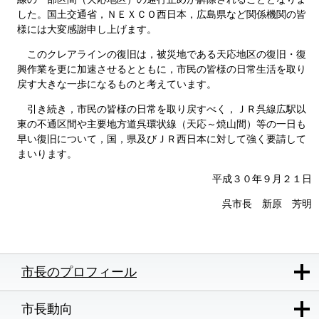
した。国土交通省，ＮＥＸＣＯ西日本，広島県など関係機関の皆
様には大変感謝申し上げます。
このクレアラインの復旧は，被災地である天応地区の復旧・復
興作業を更に加速させるとともに，市民の皆様の日常生活を取り
戻す大きな一歩になるものと考えています。
引き続き，市民の皆様の日常を取り戻すべく，ＪＲ呉線広駅以
東の不通区間や主要地方道呉環状線（天応～焼山間）等の一日も
早い復旧について，国，県及びＪＲ西日本に対して強く要請して
まいります。
平成３０年９月２１日
呉市長 新原 芳明
市長のプロフィール
市長動向