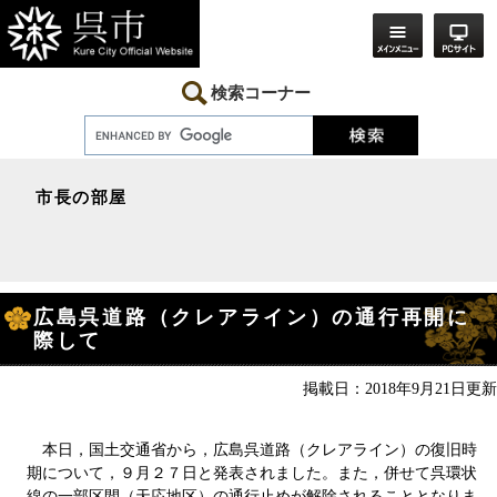
ペ
メ
ー
ニ
ジ
ュ
の
ー
先
を
検索コーナー
頭
飛
で
ば
す。
し
て
本
市長の部屋
文
へ
本
広島呉道路（クレアライン）の通行再開に
文
際して
掲載日：2018年9月21日更新
本日，国土交通省から，広島呉道路（クレアライン）の復旧時
期について，９月２７日と発表されました。また，併せて呉環状
線の一部区間（天応地区）の通行止めが解除されることとなりま