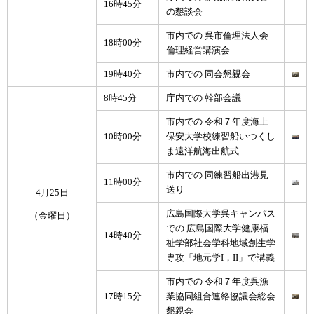
16時45分
の懇談会
市内での 呉市倫理法人会
18時00分
倫理経営講演会
19時40分
市内での 同会懇親会
8時45分
庁内での 幹部会議
市内での 令和７年度海上
10時00分
保安大学校練習船いつくし
ま遠洋航海出航式
市内での 同練習船出港見
11時00分
送り
4月25日
広島国際大学呉キャンパス
（金曜日）
での 広島国際大学健康福
14時40分
祉学部社会学科地域創生学
専攻「地元学I，II」で講義
市内での 令和７年度呉漁
17時15分
業協同組合連絡協議会総会
懇親会