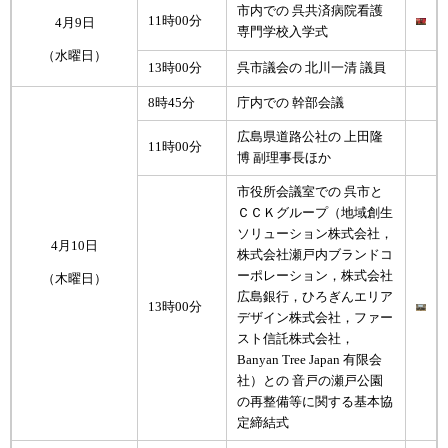
市内での 呉共済病院看護
11時00分
4月9日
専門学校入学式
（水曜日）
13時00分
呉市議会の 北川一清 議員
8時45分
庁内での 幹部会議
広島県道路公社の 上田隆
11時00分
博 副理事長ほか
市役所会議室での 呉市と
ＣＣＫグループ（地域創生
ソリューション株式会社，
4月10日
株式会社瀬戸内ブランドコ
ーポレーション，株式会社
（木曜日）
広島銀行，ひろぎんエリア
13時00分
デザイン株式会社，ファー
スト信託株式会社，
Banyan Tree Japan 有限会
社）との 音戸の瀬戸公園
の再整備等に関する基本協
定締結式