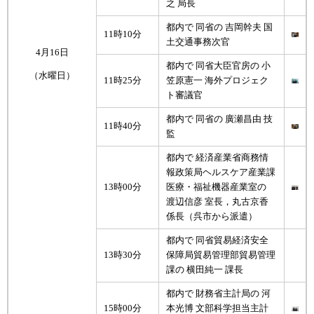
之 局長
都内で 同省の 吉岡幹夫 国
11時10分
土交通事務次官
4月16日
都内で 同省大臣官房の 小
（水曜日）
11時25分
笠原憲一 海外プロジェク
ト審議官
都内で 同省の 廣瀬昌由 技
11時40分
監
都内で 経済産業省商務情
報政策局ヘルスケア産業課
13時00分
医療・福祉機器産業室の
渡辺信彦 室長，丸古京香
係長（呉市から派遣）
都内で 同省貿易経済安全
13時30分
保障局貿易管理部貿易管理
課の 横田純一 課長
都内で 財務省主計局の 河
15時00分
本光博 文部科学担当主計