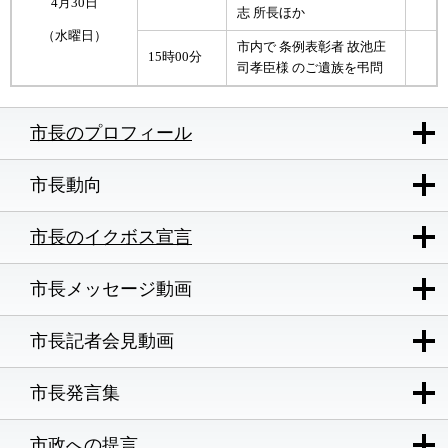
4月30日
志 所長ほか
（水曜日）
市内で 条例表彰者 故池庄
15時00分
司孝臣様 のご遺族を弔問
市長のプロフィール
市長動向
市長のイクボス宣言
市長メッセージ動画
市長記者会見動画
市長発言集
市政への提言