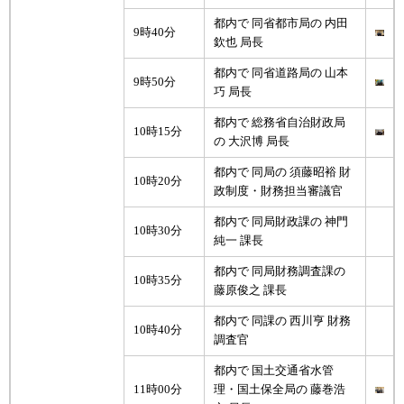
都内で 同省都市局の 内田
9時40分
欽也 局長
都内で 同省道路局の 山本
9時50分
巧 局長
都内で 総務省自治財政局
10時15分
の 大沢博 局長
都内で 同局の 須藤昭裕 財
10時20分
政制度・財務担当審議官
都内で 同局財政課の 神門
10時30分
純一 課長
都内で 同局財務調査課の
10時35分
藤原俊之 課長
都内で 同課の 西川亨 財務
10時40分
調査官
都内で 国土交通省水管
11時00分
理・国土保全局の 藤巻浩