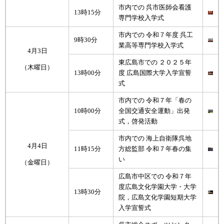
市内での 呉市医師会看護
13時15分
専門学校入学式
市内での 令和７年度 呉工
9時30分
業高等専門学校入学式
4月3日
東広島市での ２０２５年
（木曜日）
13時00分
度 広島国際大学入学宣誓
式
市内での 令和７年「春の
10時00分
全国交通安全運動」出発
式，啓発活動
市内での 海上自衛隊呉地
4月4日
11時15分
方総監部 令和７年春の集
い
（金曜日）
広島市中区での 令和７年
度広島文化学園大学・大学
13時30分
院，広島文化学園短期大学
入学宣誓式