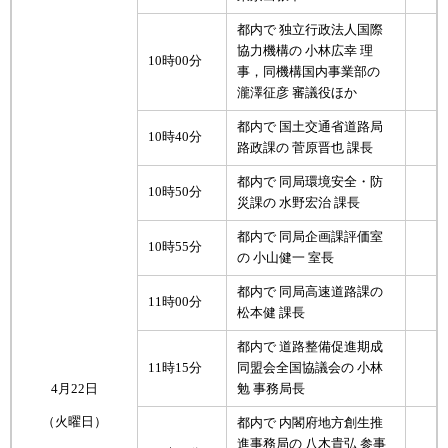
都内で 独立行政法人国際
協力機構の 小林広幸 理
10時00分
事，同機構国内事業部の
瀧澤征彦 審議役ほか
都内で 国土交通省道路局
10時40分
路政課の 菅原晋也 課長
都内で 同局環境安全・防
10時50分
災課の 水野宏治 課長
都内で 同局企画課評価室
10時55分
の 小山健一 室長
都内で 同局高速道路課の
11時00分
松本健 課長
都内で 道路整備促進期成
11時15分
同盟会全国協議会の 小林
4月22日
勉 事務局長
（火曜日）
都内で 内閣府地方創生推
進事務局の 八木貴弘 参事