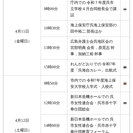
庁内での 令和７年度呉市
9時00分
立学校４月合同校長会で講
話
海上保安庁呉海上保安部の
10時30分
4月11日
田中裕二 部長ほか
（金曜日）
広島弁護士会呉地区会の
13時30分
宮部明典 会長，原晃志 幹
事，加納三裕 幹事
れんがどおりでの 令和7年
15時00分
度「呉海自カレー」出航式
市内での 令和7年度海上保
9時50分
安大学校入学式・入校式
新日本造機ホールでの 呉
12時30分
市女性連合会・呉市赤十字
奉仕団総会
新日本造機ホールでの 呉
4月12日
14時00分
市女性連合会・呉市赤十字
（土曜日）
奉仕団教育フォーラム