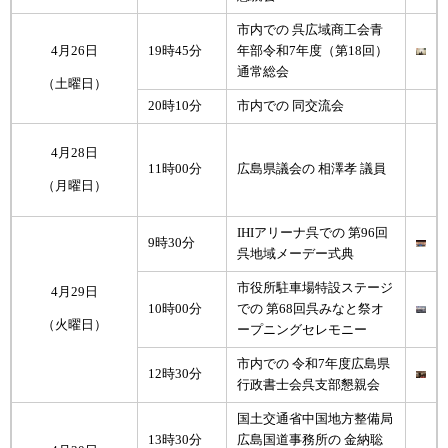
市内での 呉広域商工会青
4月26日
19時45分
年部令和7年度（第18回）
通常総会
（土曜日）
20時10分
市内での 同交流会
4月28日
11時00分
広島県議会の 相澤孝 議員
（月曜日）
IHIアリーナ呉での 第96回
9時30分
呉地域メーデー式典
市役所駐車場特設ステージ
4月29日
10時00分
での 第68回呉みなと祭オ
（火曜日）
ープニングセレモニー
市内での 令和7年度広島県
12時30分
行政書士会呉支部懇親会
国土交通省中国地方整備局
13時30分
広島国道事務所の 金納聡