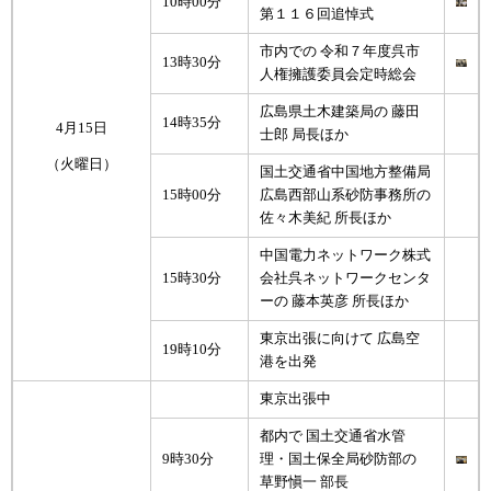
10時00分
第１１６回追悼式
市内での 令和７年度呉市
13時30分
人権擁護委員会定時総会
広島県土木建築局の 藤田
14時35分
4月15日
士郎 局長ほか
（火曜日）
国土交通省中国地方整備局
15時00分
広島西部山系砂防事務所の
佐々木美紀 所長ほか
中国電力ネットワーク株式
15時30分
会社呉ネットワークセンタ
ーの 藤本英彦 所長ほか
東京出張に向けて 広島空
19時10分
港を出発
東京出張中
都内で 国土交通省水管
9時30分
理・国土保全局砂防部の
草野愼一 部長