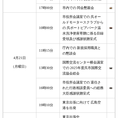
17時00分
市内での 同会懇親会
市役所会議室での 呉オー
ルドモータースクラブから
10時00分
の 呉ポートピアパーク温
水洗浄便座寄贈に係る目録
受領及び感謝状贈呈式
庁内での 新規採用職員と
11時15分
の懇談会
4月21日
国際交流センター横会議室
（月曜日）
13時30分
での 2025年度呉市国際交
流協会総会
市役所会議室での 退任さ
16時00分
れた行政相談委員への総務
大臣感謝状贈呈式
東京出張に向けて 広島空
19時10分
港を出発
東京出張中