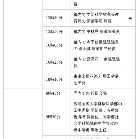
官
都内で 文部科学省高等教
15時30分
育局の 伊藤学司 局長
15時50分
都内で 平林晃 衆議院議員
都内で 寺田稔衆議院議員
16時00分
の 迫田誠 政策担当秘書
都内で 宮沢洋一 参議院議
16時25分
員
東京出張を終え 羽田空港
18時10分
を出発
8時45分
庁内での 幹部会議
広島国際大学健康科学部の
田中秀樹 学部長，寺重隆
9時30分
視 学部長補佐，同学部社
会学科地域創生学専攻の
橋本清勇 専攻主任