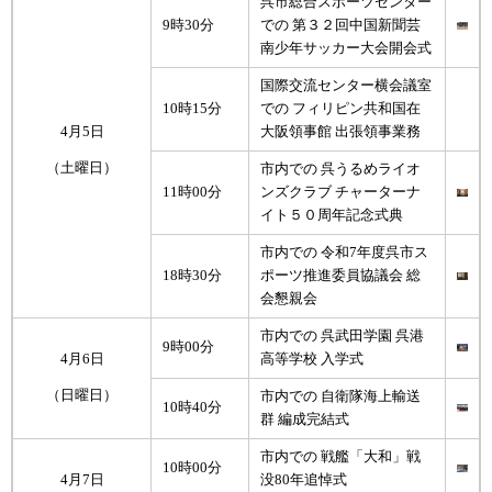
呉市総合スポーツセンター
9時30分
での 第３２回中国新聞芸
南少年サッカー大会開会式
国際交流センター横会議室
10時15分
での フィリピン共和国在
4月5日
大阪領事館 出張領事業務
（土曜日）
市内での 呉うるめライオ
11時00分
ンズクラブ チャーターナ
イト５０周年記念式典
市内での 令和7年度呉市ス
18時30分
ポーツ推進委員協議会 総
会懇親会
市内での 呉武田学園 呉港
9時00分
4月6日
高等学校 入学式
（日曜日）
市内での 自衛隊海上輸送
10時40分
群 編成完結式
市内での 戦艦「大和」戦
10時00分
4月7日
没80年追悼式