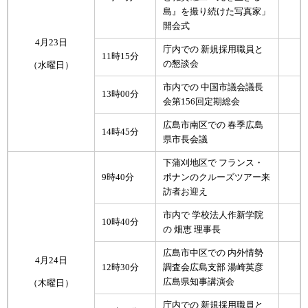
島』を撮り続けた写真家」
開会式
4月23日
庁内での 新規採用職員と
11時15分
の懇談会
（水曜日）
市内での 中国市議会議長
13時00分
会第156回定期総会
広島市南区での 春季広島
14時45分
県市長会議
下蒲刈地区で フランス・
9時40分
ポナンのクルーズツアー来
訪者お迎え
市内で 学校法人作新学院
10時40分
の 畑恵 理事長
広島市中区での 内外情勢
4月24日
12時30分
調査会広島支部 湯崎英彦
広島県知事講演会
（木曜日）
庁内での 新規採用職員と