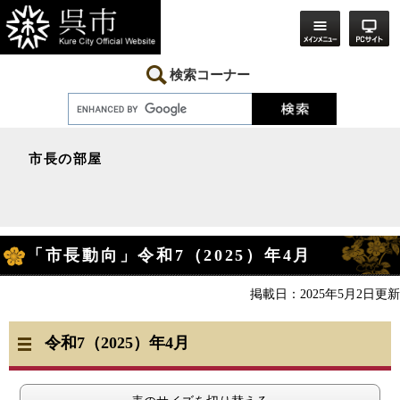
ペ
メ
ー
ニ
ジ
ュ
の
ー
先
を
検索コーナー
頭
飛
で
ば
す。
し
て
本
市長の部屋
文
へ
本
「市長動向」令和7（2025）年4月
文
掲載日：2025年5月2日更新
令和7（2025）年4
月