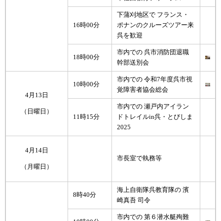
下蒲刈地区で フランス・
16時00分
ポナンのクルーズツアー来
呉を歓迎
市内での 呉市消防団退職
18時00分
幹部送別会
市内での 令和7年度呉市視
10時00分
覚障害者協会総会
4月13日
市内での 瀬戸内アイラン
（日曜日）
11時15分
ドトレイルin呉・とびしま
2025
4月14日
市長室で執務等
（月曜日）
海上自衛隊呉教育隊の 濱
8時40分
崎真吾 司令
市内での 第６潜水艇殉難