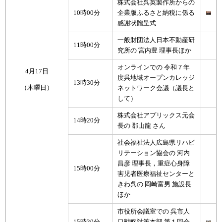
株式会社呉英製作所からの
10時00分
企業版ふるさと納税に係る
感謝状贈呈式
一般財団法人日本不動産研
11時00分
究所の 宮内豊 理事長ほか
オンラインでの 令和７年
4月17日
度呉地域オープンカレッジ
13時30分
（木曜日）
ネットワーク会議（議長と
して）
株式会社アプリックス元会
14時20分
長の 郡山龍 さん
社会福祉法人広島県リハビ
リテーション協会の 河内
昌彦 理事長，重症心身障
15時00分
害児者医療福祉センターと
きわ呉の 岡崎富男 施設長
ほか
市役所会議室での 呉市人
15時30分
口戦略対策本部 第１回会