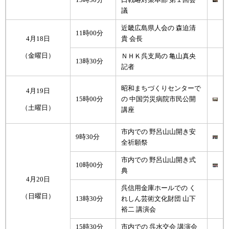
議
近畿広島県人会の 森迫清
11時00分
4月18日
貴 会長
（金曜日）
ＮＨＫ呉支局の 亀山真央
13時30分
記者
昭和まちづくりセンターで
4月19日
15時00分
の 中国労災病院市民公開
（土曜日）
講座
市内での 野呂山山開き安
9時30分
全祈願祭
市内での 野呂山山開き式
10時00分
典
4月20日
呉信用金庫ホールでの く
（日曜日）
13時30分
れしん芸術文化財団 山下
裕二 講演会
15時30分
市内での 呉水交会 講演会