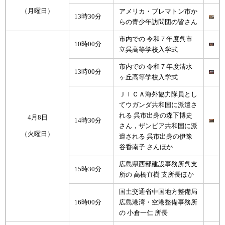
（月曜日）
アメリカ・ブレマトン市か
13時30分
らの青少年訪問団の皆さん
市内での 令和７年度呉市
10時00分
立呉高等学校入学式
市内での 令和７年度清水
13時00分
ヶ丘高等学校入学式
ＪＩＣＡ海外協力隊員とし
てウガンダ共和国に派遣さ
れる 呉市出身の森下博史
4月8日
14時30分
さん，ザンビア共和国に派
（火曜日）
遣される 呉市出身の伊豫
谷香南子 さんほか
広島県西部建設事務所呉支
15時30分
所の 高橋直樹 支所長ほか
国土交通省中国地方整備局
16時00分
広島港湾・空港整備事務所
の 小倉一仁 所長