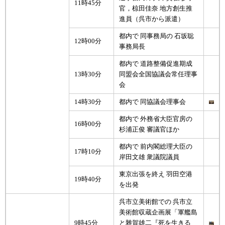
11時45分
官，椋田佳奈 地方創生推
進員（呉市から派遣）
都内で 同事務局の 石坂聡
12時00分
事務局長
都内で 道路整備促進期成
13時30分
同盟会全国協議会常任理事
会
14時30分
都内で 同協議会理事会
都内で 外務省大臣官房の
16時00分
杉浦正俊 審議官ほか
都内で 前内閣総理大臣の
17時10分
岸田文雄 衆議院議員
東京出張を終え 羽田空港
19時40分
を出発
呉市立美術館での 呉市立
美術館収蔵企画展「軍艦島
9時45分
と雜賀雄二『死を生きる