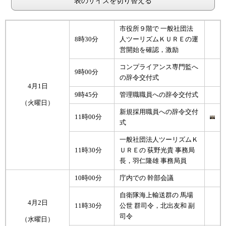
表のサイズを切り替える
市役所９階で 一般社団法
8時30分
人ツーリズムＫＵＲＥの運
営開始を確認，激励
コンプライアンス専門監へ
9時00分
の辞令交付式
4月1日
9時45分
管理職職員への辞令交付式
（火曜日）
新規採用職員への辞令交付
11時00分
式
一般社団法人ツーリズムＫ
11時30分
ＵＲＥの 荻野光貴 事務局
長，羽仁隆雄 事務局員
10時00分
庁内での 幹部会議
自衛隊海上輸送群の 馬場
4月2日
11時30分
公世 群司令，北出友和 副
司令
（水曜日）