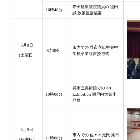
寺田稔衆議院議員の 迫田
16時40分
誠 政策担当秘書
3月8日
市内での 呉市立広中央中
9時30分
学校卒業証書授与式
（土曜日）
呉市立美術館での Art
10時00分
Exhibition 瀬戸内大賞作
品展
3月9日
市内での 佐々木元氏 旭日
11時00分
（日曜日）