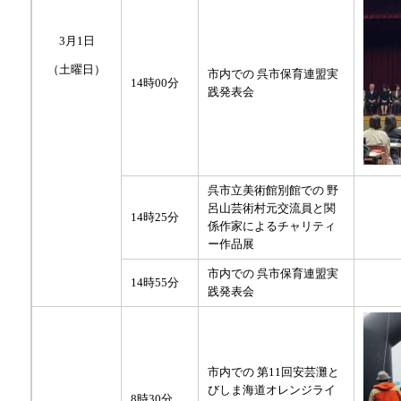
3月1日
（土曜日）
市内での 呉市保育連盟実
14時00分
践発表会
呉市立美術館別館での 野
呂山芸術村元交流員と関
14時25分
係作家によるチャリティ
ー作品展
市内での 呉市保育連盟実
14時55分
践発表会
市内での 第11回安芸灘と
びしま海道オレンジライ
8時30分