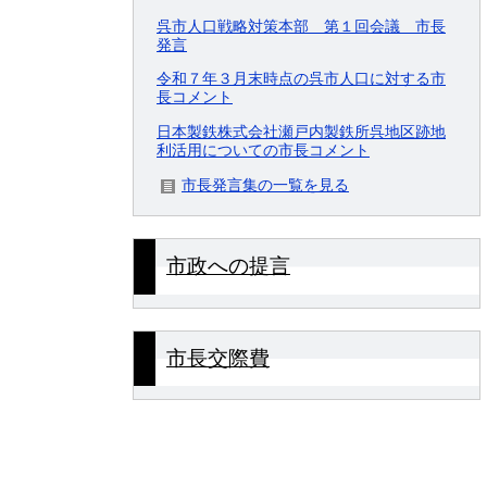
呉市人口戦略対策本部 第１回会議 市長
発言
令和７年３月末時点の呉市人口に対する市
長コメント
日本製鉄株式会社瀬戸内製鉄所呉地区跡地
利活用についての市長コメント
市長発言集の一覧を見る
市政への提言
市長交際費