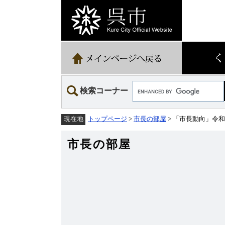
ペ
メ
ー
ニ
ジ
ュ
の
ー
先
を
頭
飛
で
ば
す。
し
て
Google
本
検索コーナー
カ
文
ス
へ
タ
トップページ
>
市長の部屋
> 「市長動向」令和7
現在地
ム
検
索
市長の部屋