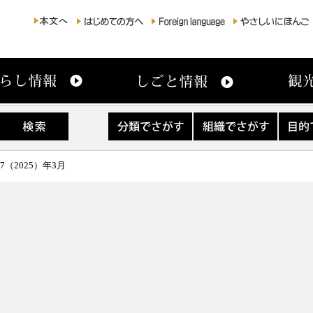
分
組
目
類
織
的
で
で
で
さ
さ
さ
（2025）年3月
が
が
が
す
す
す