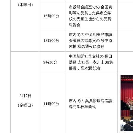
（木曜日）
市役所会議室での 全国表
彰等を受賞した呉市立学
16時00分
校の児童生徒からの受賞
報告会
市内での 中原明夫呉市議
18時00分
会議員の御尊父の 故中原
末博 様の通夜に参列
中国新聞社呉支社の 長田
9時30分
浩昌 支社長，衣川圭 編集
部長，高木潤 記者
3月7日
市内での 呉共済病院看護
11時00分
（金曜日）
専門学校卒業式