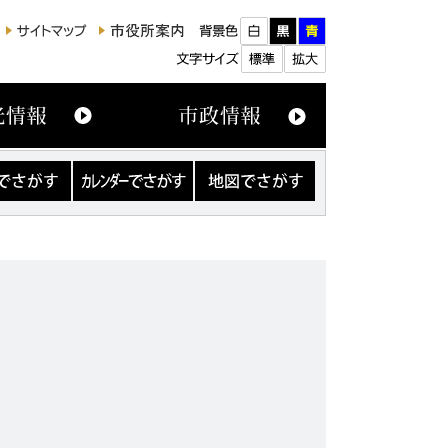
カ
地
レ
図
ン
で
ダ
さ
ー
が
で
す
さ
が
す