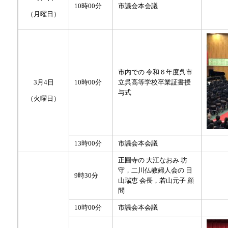
10時00分
市議会本会議
（月曜日）
市内での 令和６年度呉市
3月4日
10時00分
立呉高等学校卒業証書授
与式
（火曜日）
13時00分
市議会本会議
正圓寺の 大江なおみ 坊
守，二川仏教婦人会の 日
9時30分
山瑞恵 会長，若山元子 顧
問
10時00分
市議会本会議