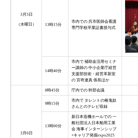
3月5日
市内での 呉市医師会看護
（水曜日）
13時15分
専門学校卒業証書授与式
市内で 補助金活用セミナ
ー講師の 中小企業庁経営
14時40分
支援部技術・経営革新室
の 宮嵜遼真 係長ほか
8時45分
庁内での 幹部会議
市内で タレントの椿鬼奴
9時15分
さんとのテレビ収録
新日本造機ホールでの 一
般社団法人日本舶用工業
13時00分
会 海事インターンシップ
3月6日
×キャリア発掘expo2025