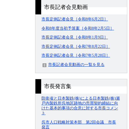
市長記者会見動画
市長定例記者会見［令和8年6月2日］
令和8年度当初予算案［令和8年2月5日］
市長定例記者会見［令和8年1月9日］
市長定例記者会見［令和7年8月22日］
市長定例記者会見［令和7年5月28日］
市長記者会見動画の一覧を見る
市長発言集
防衛省と日本製鉄(株)による日本製鉄(株)瀬
戸内製鉄所呉地区跡地の売買契約締結に向
けた基本的事項の合意に対する市長コメン
ト
呉市人口戦略対策本部 第2回会議 市長
発言