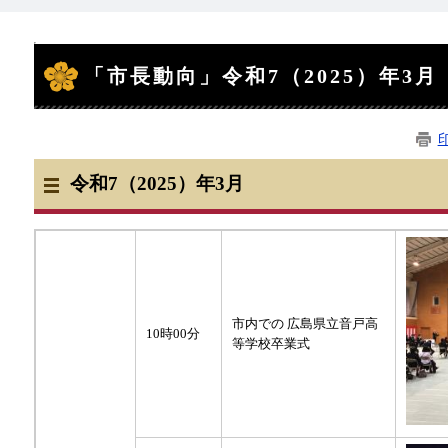
本
文
「市長動向」令和7（2025）年3月
令和7（2025）年3
月
市内での 広島県立音戸高
10時00分
等学校卒業式