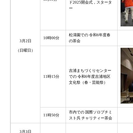
ド2025開会式，スタータ
ー
松濤園での 令和6年度春
10時00分
3月2日
の茶会
（日曜日）
吉浦まちづくりセンター
11時15分
での 令和6年度吉浦地区
文化祭（春・芸能祭）
市内での 国際ソロプチミ
11時50分
スト呉 チャリティー茶会
3月3日