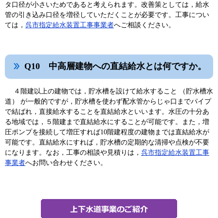
タ口径が小さいためであると考えられます。改善策としては，給水
管の引き込み口径を増径していただくことが必要です。工事につい
ては，
呉市指定給水装置工事事業者
へご相談ください。
Q10 中高層建物への直結給水とは何ですか。
４階建以上の建物では，貯水槽を設けて給水すること （貯水槽水
道） が一般的ですが，貯水槽を使わず配水管からじゃ口までパイプ
で結ばれ，直接給水することを直結給水といいます。水圧の十分あ
る地域では，５階建まで直結給水にすることが可能です。また，増
圧ポンプを接続して増圧すれば10階建程度の建物までは直結給水が
可能です。直結給水にすれば，貯水槽の定期的な清掃や点検が不要
になります。なお，工事の相談や見積りは，
呉市指定給水装置工事
事業者
へお問い合わせください。