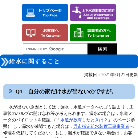
ペ
メ
ー
ニ
ジ
ュ
の
ー
先
を
頭
飛
で
ば
す。
し
て
本
本
文
給水に関すること
文
へ
掲載日：2021年5月21日更新
Q1 自分の家だけ水が出ないのですが。
水が出ない原因としては，漏水，水道メータへのゴミ詰まり，工
事後のバルブの開け忘れ等が考えられます。漏水の場合は，水道メ
ータのパイロットを確認 （「
水道が故障したときは？
」 のページ参
照） し，漏水が確認できた場合は，
呉市指定給水装置工事事業者
へ
修理を依頼してください。もし，漏水が確認できない場合は，お客