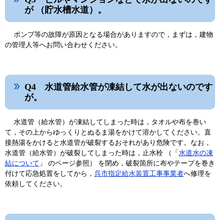
が （貯水槽水道）。
ポンプ等の故障が原因となる場合がありますので，まずは，建物
の管理人等へお問い合わせください。
Q4 水道管給水管が凍結して水が出ないのです
が。
水道管（給水管）が凍結してしまった時は，タオルや布を巻い
て，その上からゆっくりとぬるま湯をかけて溶かしてください。直
接熱湯をかけると水道管が破裂するおそれがあり危険です。なお，
水道管（給水管）が破裂してしまった時は，止水栓 （「
水道水の凍
結について
」 のページ参照） を閉め，破裂箇所に布やテープを巻き
付けて応急処置をしてから，
呉市指定給水装置工事事業者
へ修理を
依頼してください。