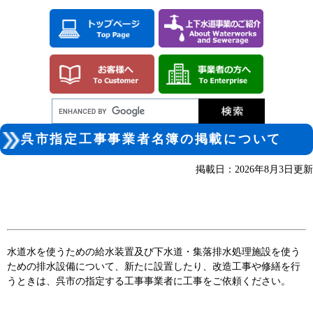
ペ
メ
ー
ニ
ジ
ュ
の
ー
先
を
頭
飛
で
ば
す。
し
て
本
本
文
呉市指定工事事業者名簿の掲載について
文
へ
掲載日：2026年8月3日更新
水道水を使うための給水装置及び下水道・集落排水処理施設を使う
ための排水設備について、新たに設置したり、改造工事や修繕を行
うときは、呉市の指定する工事事業者に工事をご依頼ください。