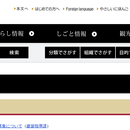
分
組
目
類
織
的
で
で
で
さ
さ
さ
が
が
が
す
す
す
募集について
（
建築指導課
）