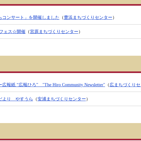
らコンサート」を開催しました
（
豊浜まちづくりセンター
）
☆フェス☆開催
（
宮原まちづくりセンター
）
“広報ひろ” "The Hiro Community Newsletter"
（
広まちづくりセ
だより やすうら
（
安浦まちづくりセンター
）