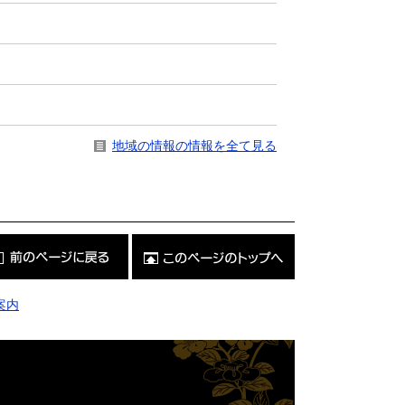
地域の情報の情報を全て見る
こ
の
ペ
ー
ジ
案内
の
ト
ッ
プ
へ