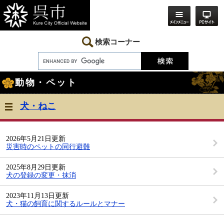
ペ
メ
ー
ニ
ジ
ュ
の
ー
先
を
検索コーナー
頭
飛
で
ば
す。
し
本
て
動物・ペット
文
本
文
へ
犬・ねこ
2026年5月21日更新
災害時のペットの同行避難
2025年8月29日更新
犬の登録の変更・抹消
2023年11月13日更新
犬・猫の飼育に関するルールとマナー