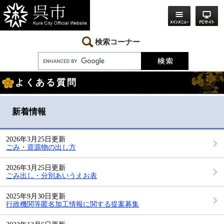
ペ
メ
ー
ニ
ジ
ュ
の
ー
先
を
検索コーナー
頭
飛
で
ば
す。
し
本
て
よくある質問
文
本
文
へ
新着情報
2026年3月25日更新
ごみ・資源物の出し方
2026年3月25日更新
ごみ出し・分別あいうえお表
2025年9月30日更新
行政機関等匿名加工情報に関する提案募集