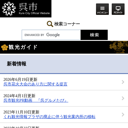
ペ
メ
ー
ニ
ジ
ュ
の
ー
先
を
検索コーナー
頭
飛
で
ば
す。
し
本
て
観光ガイド
文
本
文
へ
新着情報
2026年6月19日更新
呉市花火大会のあり方に関する提言
2024年4月1日更新
呉市観光PR動画 『呉グルメたび』
2023年11月10日更新
くれ観光情報プラザの廃止に伴う観光案内所の移転