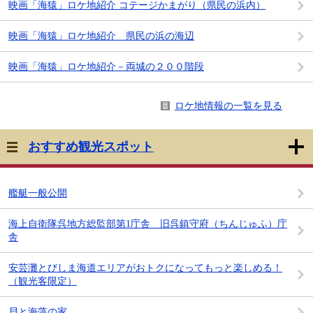
映画「海猿」ロケ地紹介 コテージかまがり（県民の浜内）
映画「海猿」ロケ地紹介 県民の浜の海辺
映画「海猿」ロケ地紹介－両城の２００階段
ロケ地情報の一覧を見る
おすすめ観光スポット
艦艇一般公開
海上自衛隊呉地方総監部第1庁舎 旧呉鎮守府（ちんじゅふ）庁
舎
安芸灘とびしま海道エリアがおトクになってもっと楽しめる！
（観光客限定）
貝と海藻の家