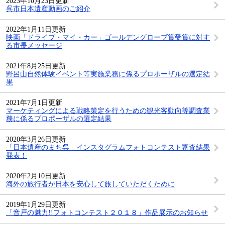
2023年10月23日更新
呉市日本遺産動画のご紹介
2022年1月11日更新
映画「ドライブ・マイ・カー」ゴールデングローブ賞受賞に対す
る市長メッセージ
2021年8月25日更新
野呂山自然体験イベント等実施業務に係るプロポーザルの選定結
果
2021年7月1日更新
マーケティングによる戦略策定を行うための観光客動向等調査業
務に係るプロポーザルの選定結果
2020年3月26日更新
「日本遺産のまち呉」インスタグラムフォトコンテスト審査結果
発表！
2020年2月10日更新
海外の旅行者が日本を安心して旅していただくために
2019年1月29日更新
「音戸の魅力!!フォトコンテスト２０１８」作品展示のお知らせ