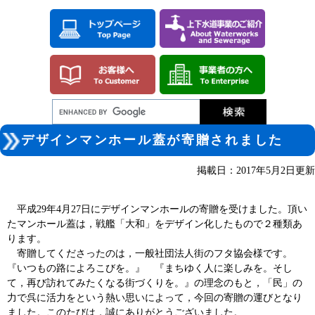
ペ
メ
ー
ニ
ジ
ュ
の
ー
先
を
頭
飛
で
ば
す。
し
て
本
本
文
デザインマンホール蓋が寄贈されました
文
へ
掲載日：2017年5月2日更新
平成29年4月27日にデザインマンホールの寄贈を受けました。頂い
たマンホール蓋は，戦艦「大和」をデザイン化したもので２種類あ
ります。
寄贈してくださったのは，一般社団法人街のフタ協会様です。
『いつもの路によろこびを。』 『まちゆく人に楽しみを。そし
て，再び訪れてみたくなる街づくりを。』の理念のもと，「民」の
力で呉に活力をという熱い思いによって，今回の寄贈の運びとなり
ました。このたびは，誠にありがとうございました。