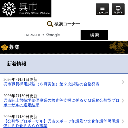
ペ
メ
ー
ニ
ジ
ュ
の
ー
先
を
検索コーナー
頭
飛
で
ば
す。
し
本
て
募集
文
本
文
へ
新着情報
2026年7月31日更新
呉市職員採用試験（６月実施）第２次試験の合格発表
2026年7月30日更新
呉市陸上競技場整備事業の検査等支援に係るＣＭ業務公募型プロ
ポーザルの選定結果
2026年7月30日更新
【公募型プロポーザル】呉市スポーツ施設及び文化施設等照明設
備ＬＥＤ化ＥＳＣＯ事業