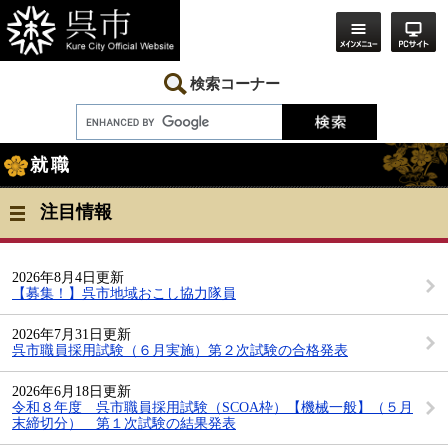
ペ
メ
ー
ニ
ジ
ュ
の
ー
先
を
検索コーナー
頭
飛
で
ば
す。
し
本
て
就職
文
本
文
へ
注目情報
2026年8月4日更新
【募集！】呉市地域おこし協力隊員
2026年7月31日更新
呉市職員採用試験（６月実施）第２次試験の合格発表
2026年6月18日更新
令和８年度 呉市職員採用試験（SCOA枠）【機械一般】（５月
末締切分） 第１次試験の結果発表