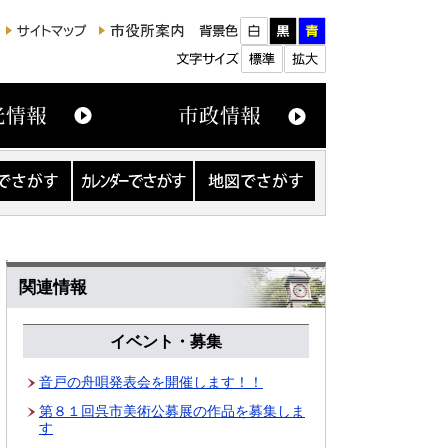
カ
地
レ
図
ン
で
ダ
さ
ー
が
で
す
さ
関連情報
が
す
イベント・募集
音戸の舟唄発表会を開催します！！
第８１回呉市美術公募展の作品を募集しま
す