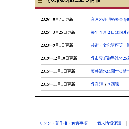
2026年8月7日更新
音戸の舟唄発表会を
2025年3月25日更新
毎年４月２日は国連
2023年9月1日更新
芸術・文化講座等
（
2019年12月10日更新
呉市豊町御手洗で2
2015年11月1日更新
藤井清水に関する情
2015年11月1日更新
呉音頭
（
企画課
）
リンク・著作権・免責事項
個人情報保護