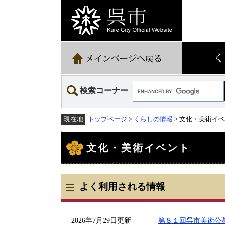
ペ
メ
ー
ニ
ジ
ュ
の
ー
先
を
頭
飛
で
ば
す。
し
て
Google
本
検索コーナー
カ
文
ス
へ
タ
トップページ
>
くらしの情報
> 文化・美術イ
現在地
ム
検
本
索
文
文化・美術イベント
よく利用される情報
2026年7月29日更新
第８１回呉市美術公