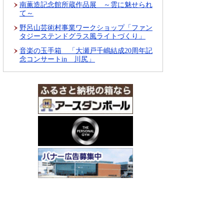
南薫造記念館所蔵作品展 ～雲に魅せられ
て～
野呂山芸術村事業ワークショップ「ファン
タジーステンドグラス風ライトづくり」
音楽の玉手箱 「大瀬戸千嶋結成20周年記
念コンサートin 川尻」