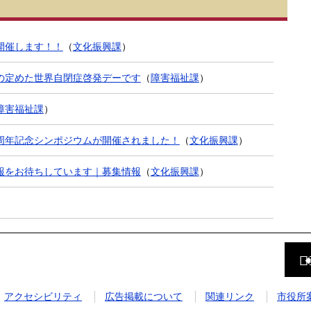
開催します！！
（
文化振興課
）
の定めた世界自閉症啓発デーです
（
障害福祉課
）
障害福祉課
）
5周年記念シンポジウムが開催されました！
（
文化振興課
）
報をお待ちしています｜募集情報
（
文化振興課
）
前
の
ペ
ー
ジ
アクセシビリティ
広告掲載について
関連リンク
市役所
に