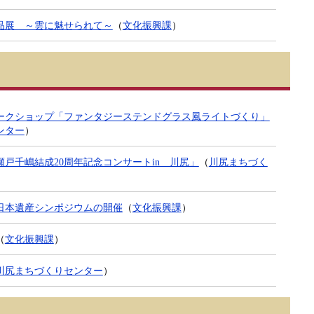
品展 ～雲に魅せられて～
（
文化振興課
）
ークショップ「ファンタジーステンドグラス風ライトづくり」
ンター
）
戸千嶋結成20周年記念コンサートin 川尻」
（
川尻まちづく
日本遺産シンポジウムの開催
（
文化振興課
）
（
文化振興課
）
川尻まちづくりセンター
）