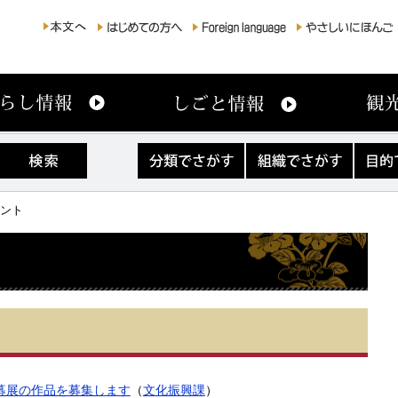
分
組
目
類
織
的
で
で
で
さ
さ
さ
ベント
が
が
が
す
す
す
募展の作品を募集します
（
文化振興課
）