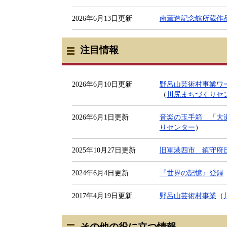
2026年6月13日更新
南薫造記念館所蔵作
注目情報
2026年6月10日更新
野呂山芸術村事業ワ
（
川尻まちづくりセ
2026年6月1日更新
音楽の玉手箱 「大瀬
りセンター
）
2025年10月27日更新
旧軍港四市 鎮守府
2024年6月4日更新
『世界の記憶』登録
2017年4月19日更新
野呂山芸術村事業
（
その他の役に立つ情報