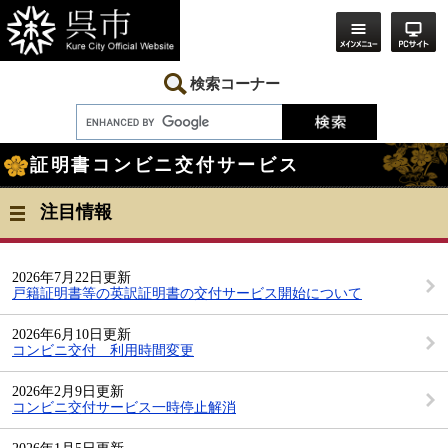
ペ
メ
ー
ニ
ジ
ュ
の
ー
先
を
検索コーナー
頭
飛
で
ば
す。
し
本
て
証明書コンビニ交付サービス
文
本
文
へ
注目情報
2026年7月22日更新
戸籍証明書等の英訳証明書の交付サービス開始について
2026年6月10日更新
コンビニ交付 利用時間変更
2026年2月9日更新
コンビニ交付サービス一時停止解消