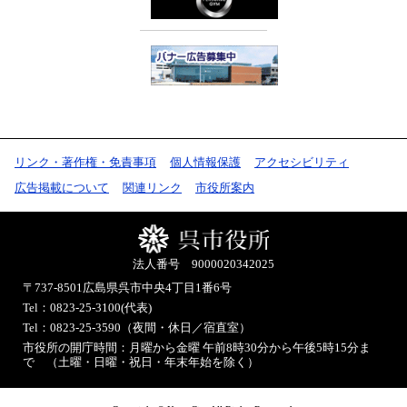
リンク・著作権・免責事項
個人情報保護
アクセシビリティ
広告掲載について
関連リンク
市役所案内
法人番号 9000020342025
〒737-8501
広島県呉市中央4丁目1番6号
Tel：0823-25-3100(代表)
Tel：0823-25-3590（夜間・休日／宿直室）
市役所の開庁時間：月曜から金曜 午前8時30分から午後5時15分ま
で （土曜・日曜・祝日・年末年始を除く）