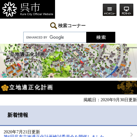
ペ
メ
ー
ニ
ジ
ュ
の
ー
先
を
検索コーナー
頭
飛
で
ば
す。
し
て
本
立地適正化計画
文
へ
本
立地適正化計画
文
掲載日：2020年9月30日更新
新着情報
2020年7月21日更新
第6回呉市立地適正化計画検討委員会を開催しました