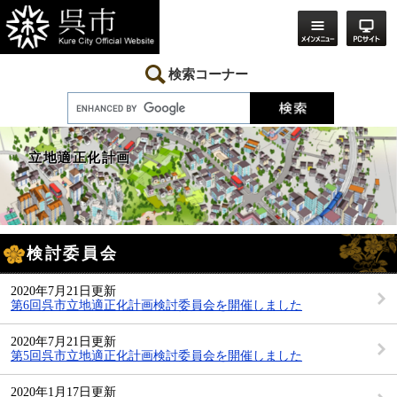
ペ
メ
ー
ニ
ジ
ュ
の
ー
先
を
検索コーナー
頭
飛
で
ば
す。
し
て
本
立地適正化計画
文
へ
本
検討委員会
文
2020年7月21日更新
第6回呉市立地適正化計画検討委員会を開催しました
2020年7月21日更新
第5回呉市立地適正化計画検討委員会を開催しました
2020年1月17日更新