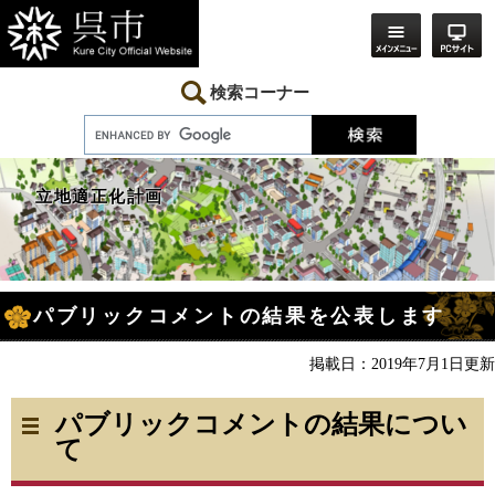
ペ
メ
ー
ニ
ジ
ュ
の
ー
先
を
検索コーナー
頭
飛
で
ば
す。
し
て
本
立地適正化計画
文
へ
本
パブリックコメントの結果を公表します
文
掲載日：2019年7月1日更新
パブリックコメントの結果につい
て