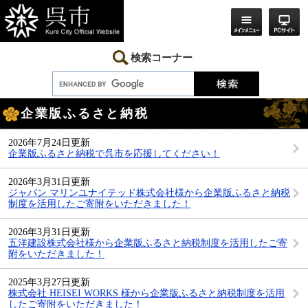
ペ
メ
ー
ニ
ジ
ュ
の
ー
先
を
検索コーナー
頭
飛
で
ば
す。
し
本
て
企業版ふるさと納税
文
本
文
へ
2026年7月24日更新
企業版ふるさと納税で呉市を応援してください！
2026年3月31日更新
ジャパン マリンユナイテッド株式会社様から企業版ふるさと納税
制度を活用したご寄附をいただきました！
2026年3月31日更新
五洋建設株式会社様から企業版ふるさと納税制度を活用したご寄
附をいただきました！
2025年3月27日更新
株式会社 HEISEI WORKS 様から企業版ふるさと納税制度を活用
したご寄附をいただきました！