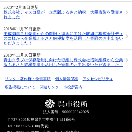
2020年2月18日更新
株式会社ディスコ様が 企業版ふるさと納税 大臣表彰を受賞さ
れました
2018年11月29日更新
平成30年７月豪雨からの復旧・復興に向けた取組に株式会社ディ
スコ様から企業版ふるさと納税制度を活用した寄附のお申出をい
ただきました！
2018年11月16日更新
青山クラブの保存活用に向けた取組に株式会社増岡組様から企業
版ふるさと納税制度を活用した寄附のお申出をいただきました！
リンク・著作権・免責事項
個人情報保護
アクセシビリティ
広告掲載について
関連リンク
市役所案内
法人番号 9000020342025
〒737-8501
広島県呉市中央4丁目1番6号
Tel：0823-25-3100(代表)