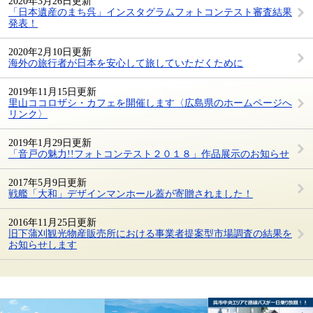
2020年3月26日更新
「日本遺産のまち呉」インスタグラムフォトコンテスト審査結果
発表！
2020年2月10日更新
海外の旅行者が日本を安心して旅していただくために
2019年11月15日更新
里山ココロザシ・カフェを開催します〈広島県のホームページへ
リンク〉
2019年1月29日更新
「音戸の魅力!!フォトコンテスト２０１８」作品展示のお知らせ
2017年5月9日更新
戦艦「大和」デザインマンホール蓋が寄贈されました！
2016年11月25日更新
旧下蒲刈観光物産販売所における事業者提案型市場調査の結果を
お知らせします