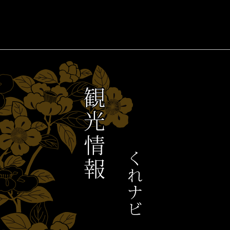
観
光
情
報
く
れ
ナ
ビ