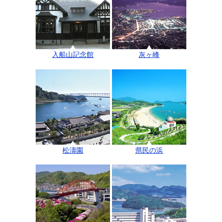
入船山記念館
灰ヶ峰
松濤園
県民の浜