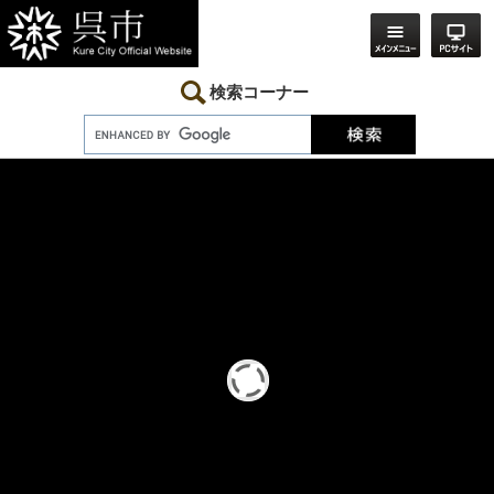
ペ
メ
ー
ニ
ジ
ュ
の
ー
先
を
検索コーナー
頭
飛
で
ば
す。
し
本
て
文
本
文
へ