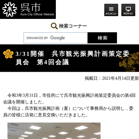
ペ
メ
ー
ニ
ジ
ュ
の
ー
先
を
検索コーナー
頭
飛
で
ば
す。
し
本
て
文
本
3/31開催 呉市観光振興計画策定委
文
員会 第4回会議
へ
掲載日：2021年4月14日更新
令和3年3月31日，市役所にて呉市観光振興計画策定委員会の第4回
会議を開催しました。
今回は，呉市観光振興計画（案）について事務局から説明し，委
員の皆様に活発に意見交換いただきました。