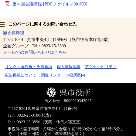
第４回会議摘録 [PDFファイル／301KB]
このページに関するお問い合わせ先
観光振興課
〒737-8501
呉市中央4丁目1番6号（呉市役所本庁舎5階）
企画グループ
Tel：0823-25-3309
メールでのお問い合わせはこちら
リンク・著作権・免責事項
個人情報保護
アクセシビリティ
広告掲載について
関連リンク
市役所案内
法人番号 9000020342025
〒737-8501
広島県呉市中央4丁目1番6号
Tel：0823-25-3100(代表)
Tel：0823-25-3590（夜間・休日／宿直室）
市役所の開庁時間：月曜から金曜 午前8時30分から午後5時15分ま
で （土曜・日曜・祝日・年末年始を除く）