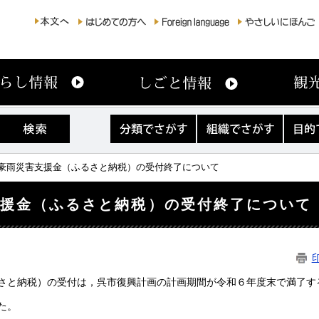
分
組
目
類
織
的
で
で
で
さ
さ
さ
月豪雨災害支援金（ふるさと納税）の受付終了について
が
が
が
す
す
す
支援金（ふるさと納税）の受付終了について
さと納税）の受付は，呉市復興計画の計画期間が令和６年度末で満了す
た。