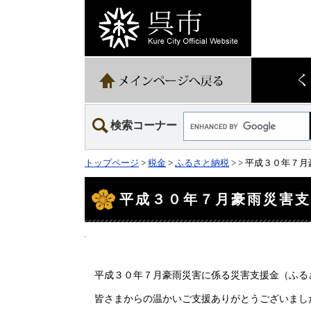
ペ
メ
ー
ニ
ジ
ュ
の
ー
先
を
頭
飛
で
ば
す。
し
て
Google
本
検索コーナー
カ
文
ス
へ
タ
トップページ
>
税金
>
ふるさと納税
>
> 平成３０年７
ム
検
本
文
索
平成３０年７月豪雨災害
平成３０年７月豪雨災害に係る災害支援金（ふる
皆さまからの温かいご支援ありがとうございまし