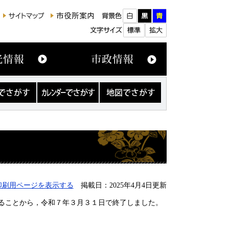
カ
地
レ
図
ン
で
ダ
さ
ー
が
で
す
さ
が
す
印刷用ページを表示する
掲載日：2025年4月4日更新
ることから，令和７年３月３１日で終了しました。