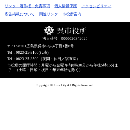
リンク・著作権・免責事項
個人情報保護
アクセシビリティ
広告掲載について
関連リンク
市役所案内
法人番号 9000020342025
〒737-8501
広島県呉市中央4丁目1番6号
Tel：0823-25-3100(代表)
Tel：0823-25-3590（夜間・休日／宿直室）
市役所の開庁時間：月曜から金曜 午前8時30分から午後5時15分ま
で （土曜・日曜・祝日・年末年始を除く）
Copyright © Kure City All Rights Reserved.