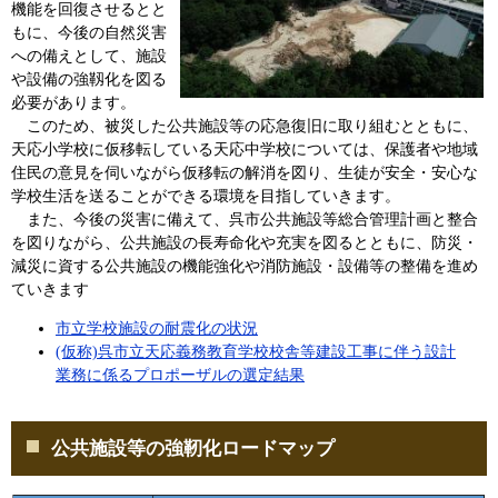
機能を回復させるとと
もに、今後の自然災害
への備えとして、施設
や設備の強靱化を図る
必要があります。
このため、被災した公共施設等の応急復旧に取り組むとともに、
天応小学校に仮移転している天応中学校については、保護者や地域
住民の意見を伺いながら仮移転の解消を図り、生徒が安全・安心な
学校生活を送ることができる環境を目指していきます。
また、今後の災害に備えて、呉市公共施設等総合管理計画と整合
を図りながら、公共施設の長寿命化や充実を図るとともに、防災・
減災に資する公共施設の機能強化や消防施設・設備等の整備を進め
ていきます
市立学校施設の耐震化の状況
(仮称)呉市立天応義務教育学校校舎等建設工事に伴う設計
業務に係るプロポーザルの選定結果
公共施設等の強靭化ロードマップ