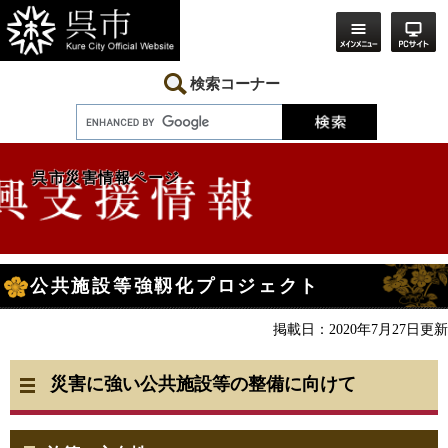
ペ
メ
ー
ニ
ジ
ュ
の
ー
先
を
検索コーナー
頭
飛
で
ば
す。
し
て
本
呉市災害情報ページ
文
へ
本
公共施設等強靱化プロジェクト
文
掲載日：2020年7月27日更新
災害に強い公共施設等の整備に向けて