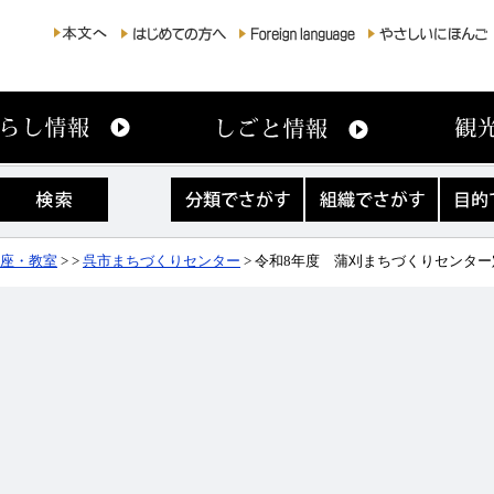
分
組
目
類
織
的
で
で
で
さ
さ
さ
座・教室
>
>
呉市まちづくりセンター
> 令和8年度 蒲刈まちづくりセンタ
が
が
が
す
す
す