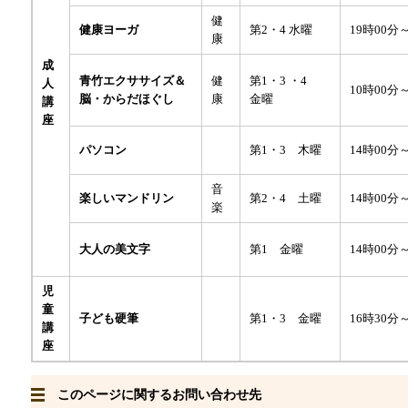
健
健康ヨーガ
第2・4 水曜
19時00分
康
成
青竹エクササイズ＆
健
第1・3 ・4
人
10時00分
脳・からだほぐし
康
金曜
講
座
パソコン
第1・3 木曜
14時00分
音
楽しいマンドリン
第2・4 土曜
14時00分
楽
14時00分
大人の美文字
第1 金曜
児
童
子ども硬筆
第1・3 金曜
16時30分
講
座
このページに関するお問い合わせ先