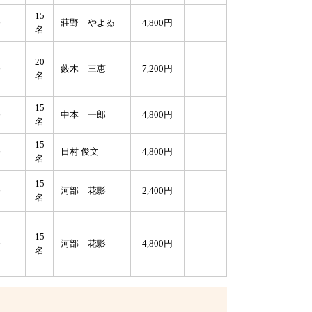
15
～
莊野 やよゐ
4,800円
名
20
～
藪木 三恵
7,200円
名
15
～
中本 一郎
4,800円
名
15
～
日村 俊文
4,800円
名
15
～
河部 花影
2,400円
名
15
～
河部 花影
4,800円
名