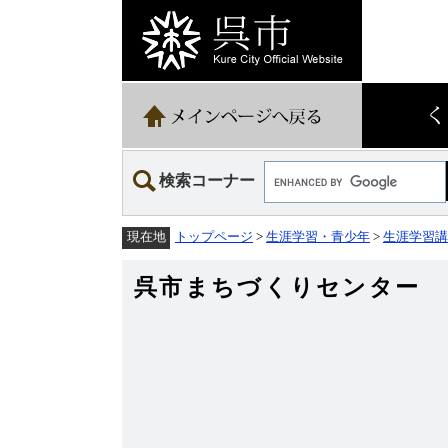
ペ
メ
ー
ニ
ジ
ュ
の
ー
先
を
頭
飛
で
ば
す。
し
て
Google
本
検索コーナー
カ
文
ス
へ
タ
トップページ
>
生涯学習・青少年
>
生涯学習講
現在地
ム
検
索
呉市まちづくりセンター