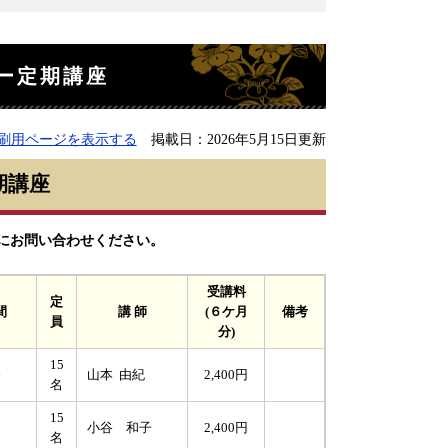
ー定期講座
刷用ページを表示する
掲載日：2026年5月15日更新
期講座
にお問い合わせください。
受講料
定
間
講 師
(６ケ月
備考
員
分)
15
～
山本 由紀
2,400円
名
15
小谷 和子
2,400円
名