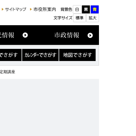
カ
地
レ
図
ン
で
ダ
さ
ー定期講座
ー
が
で
す
さ
が
す