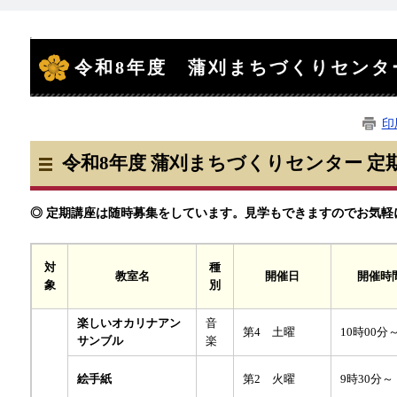
本
文
令和8年度 蒲刈まちづくりセンタ
印
令和8年度 蒲刈まちづくりセンター 定
◎ 定期講座は随時募集をしています。見学もできますのでお気軽
対
種
教室名
開催日
開催時
象
別
楽しいオカリナアン
音
第4 土曜
10時00分
サンブル
楽
絵手紙
第2 火曜
9時30分～