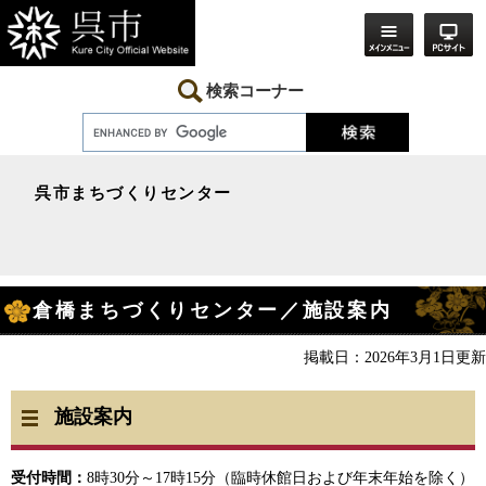
ペ
メ
ー
ニ
ジ
ュ
の
ー
先
を
検索コーナー
頭
飛
で
ば
す。
し
て
本
呉市まちづくりセンター
文
へ
本
倉橋まちづくりセンター／施設案内
文
掲載日：2026年3月1日更新
施設案内
受付時間：
8時30分～17時15分（臨時休館日および年末年始を除く）