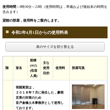
使用時間：
8時30分～22時（使用時間は，準備および後始末の時間を
含みます）
貸館の部屋，使用料をご案内します。
令和2年4月1日からの使用料表
表のサイズを切り替える
面積
主な
(ｍ2)
階
室名
使用
使用料
部屋写真
(収容
目的
人員)
視聴覚室は，
２０１８年７月に発生した，
豪雨
災害の対策のため
音戸倉橋土木事務所として使用し
ております。