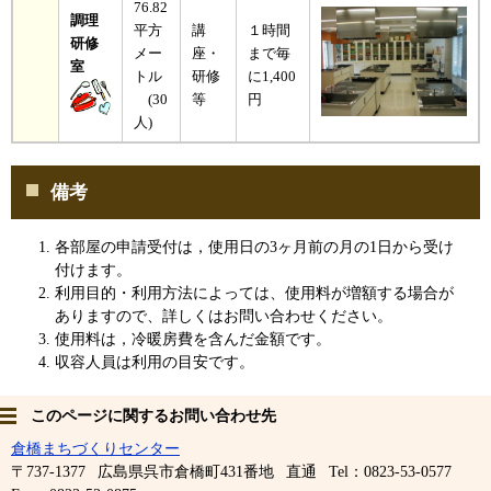
76.82
調理
平方
講
１時間
研修
メー
座・
まで毎
室
トル
研修
に1,400
(30
等
円
人)
備考
各部屋の申請受付は，使用日の3ヶ月前の月の1日から受け
付けます。
利用目的・利用方法によっては、使用料が増額する場合が
ありますので、詳しくはお問い合わせください。
使用料は，冷暖房費を含んだ金額です。
収容人員は利用の目安です。
このページに関するお問い合わせ先
倉橋まちづくりセンター
〒737-1377
広島県呉市倉橋町431番地
直通
Tel：0823-53-0577