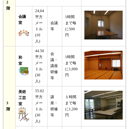
2
階
24,04
会議
平方
1時間
室
メー
会議
まで毎
トル
等
に500
(10
円
人)
44.50
会
平方
1時間
和
議・
メー
まで毎
室
講座
トル
に1,000
研修
(30
円
等
人)
55.02
美術
平方
講
１時間
工芸
3
メー
座・
まで毎
室
階
トル
研修
に1,200
(30
等
円
人)