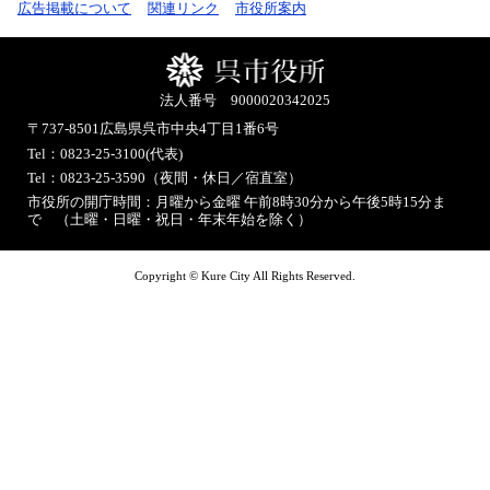
広告掲載について
関連リンク
市役所案内
法人番号 9000020342025
〒737-8501
広島県呉市中央4丁目1番6号
Tel：0823-25-3100(代表)
Tel：0823-25-3590（夜間・休日／宿直室）
市役所の開庁時間：月曜から金曜 午前8時30分から午後5時15分ま
で （土曜・日曜・祝日・年末年始を除く）
Copyright © Kure City All Rights Reserved.