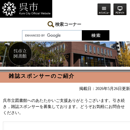
ペ
メ
ー
ニ
ジ
ュ
の
ー
先
を
検索コーナー
頭
飛
で
ば
す。
し
て
本
文
へ
本
雑誌スポンサーのご紹介
文
掲載日：2026年5月26日更新
呉市立図書館へのあたたかいご支援ありがとうございます。引き続
き，雑誌スポンサーを募集しております。どうぞお気軽にお問合せ
ください。