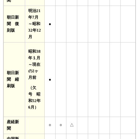
聞
明治21
朝日新
年7月
聞 復
～昭和
●
刻版
32年12
月
昭和38
年１月
～現在
の2ヶ
朝日新
月前
聞 縮
●
刷版
（欠
号 昭
和52年
6月）
産経新
○
○
△
聞