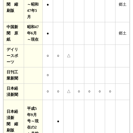
聞 縮
～昭和
●
郷土
刷版
47年5
月
中国新
昭和47
聞 原
年6月
●
郷土
紙
～現在
デイリ
ースポ
○
○
△
ーツ
日刊工
○
業新聞
日本経
○
○
△
○
○
○
○
済新聞
平成5
日本経
年9月
済新
号～現
●
聞 縮
在の2
刷版