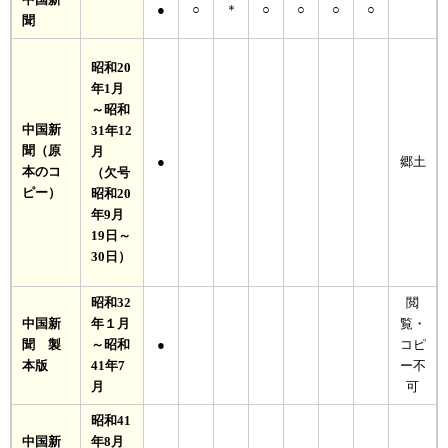
中国新
●
○
＊
○
○
○
○
聞
昭和20
年1月
～昭和
中国新
31年12
聞（原
月
●
郷土
本のコ
（欠号
ピー）
昭和20
年9月
19日～
30日）
昭和32
閲
中国新
年１月
覧・
聞 製
～昭和
●
コピ
本版
41年7
ー不
月
可
昭和41
中国新
年8月