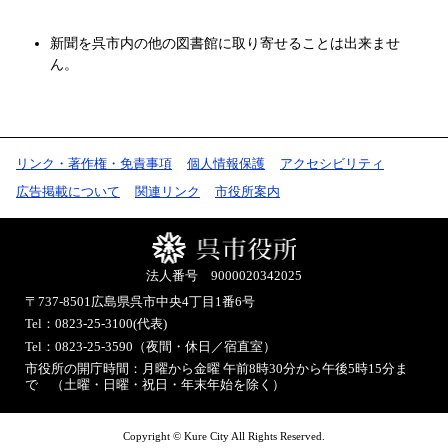
新聞を呉市内の他の図書館に取り寄せることは出来ませ
ん。
リンク・著作権・免責事項
個人情報保護
アクセシビリティ
広告掲載について
関連リンク
市役所案内
法人番号 9000020342025
〒737-8501
広島県呉市中央4丁目1番6号
Tel：0823-25-3100(代表)
Tel：0823-25-3590（夜間・休日／宿直室）
市役所の開庁時間：月曜から金曜 午前8時30分から午後5時15分ま
で （土曜・日曜・祝日・年末年始を除く）
Copyright © Kure City All Rights Reserved.