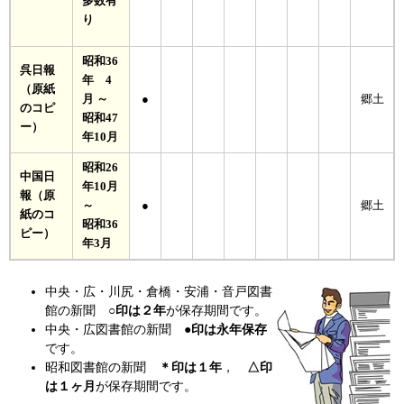
多数有
り
昭和36
呉日報
年 4
（原紙
月 ～
●
郷土
のコピ
昭和47
ー）
年10月
昭和26
中国日
年10月
報（原
～
●
郷土
紙のコ
昭和36
ピー）
年3月
中央・広・川尻・倉橋・安浦・音戸図書
館の新聞
○印は２年
が保存期間です。
中央・広図書館の新聞
●印は永年保存
です。
昭和図書館の新聞
＊印は１年
，
△印
は１ヶ月
が保存期間です。