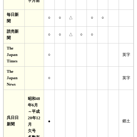
ヶ月前
毎日新
○
○
△
○
○
聞
読売新
○
○
△
○
○
聞
The
Japan
○
英字
Times
The
Japan
○
英字
News
昭和48
年6月
～平成
呉日日
20年12
●
郷土
新聞
月
欠号