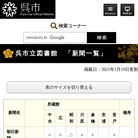
ペ
メ
ー
ニ
ジ
ュ
の
ー
先
を
検索コーナー
頭
飛
で
ば
す。
し
本
て
文
本
呉市立図書館 「新聞一覧」
文
へ
掲載日：2021年1月19日更新
表のサイズを切り替える
所蔵館
新聞名
備考
中
昭
川
倉
安
音
広
央
和
尻
橋
浦
戸
朝日新
○
○
△
○
○
○