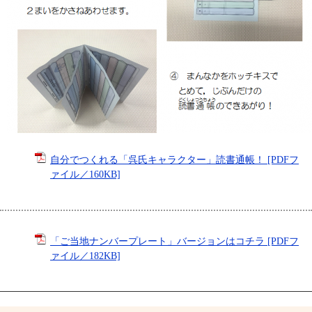
自分でつくれる「呉氏キャラクター」読書通帳！ [PDFフ
ァイル／160KB]
「ご当地ナンバープレート」バージョンはコチラ [PDFフ
ァイル／182KB]