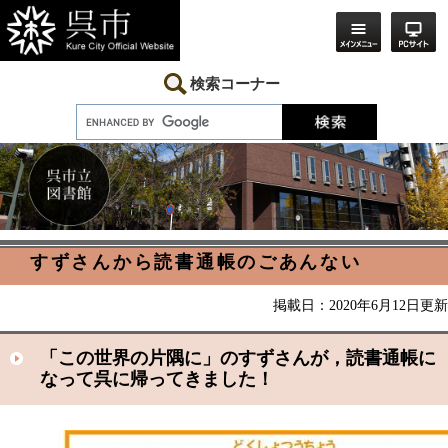
ペ
メ
ー
ニ
ジ
ュ
の
ー
先
を
検索コーナー
頭
飛
で
ば
す。
し
て
本
文
へ
本
すずさんから読書通帳のごあんない
文
掲載日：2020年6月12日更新
「この世界の片隅に」のすずさんが，読書通帳に
なって呉に帰ってきました！