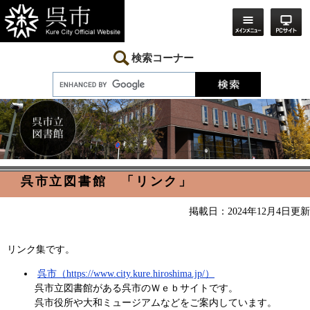
ペ
メ
ー
ニ
ジ
ュ
の
ー
先
を
検索コーナー
頭
飛
で
ば
す。
し
て
本
文
へ
本
呉市立図書館 「リンク」
文
掲載日：2024年12月4日更新
リンク集です。
呉市（https://www.city.kure.hiroshima.jp/）
呉市立図書館がある呉市のＷｅｂサイトです。
呉市役所や大和ミュージアムなどをご案内しています。