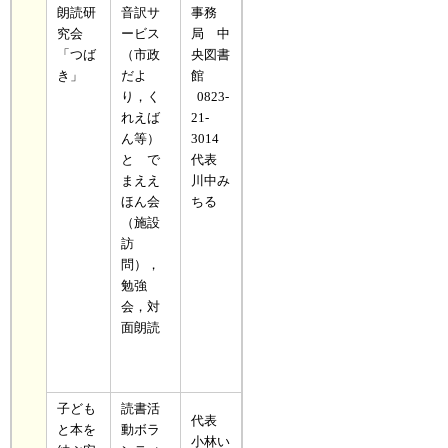
朗読研
音訳サ
事務
究会
ービス
局 中
「つば
（市政
央図書
き」
だよ
館
り，く
0823-
れえば
21-
ん等）
3014
と で
代表
まええ
川中み
ほん会
ちる
（施設
訪
問），
勉強
会，対
面朗読
子ども
読書活
代表
と本を
動ボラ
小林い