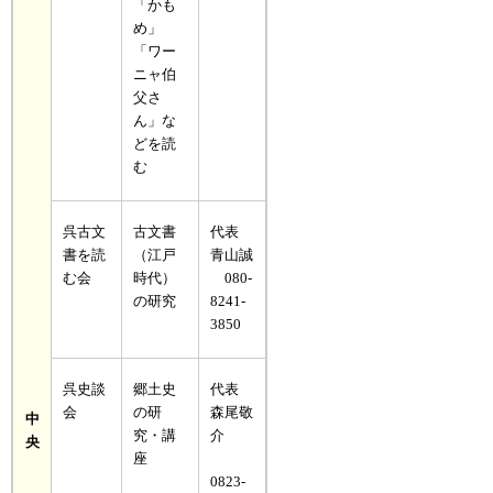
「かも
め」
「ワー
ニャ伯
父さ
ん」な
どを読
む
呉古文
古文書
代表
書を読
（江戸
青山誠
む会
時代）
080-
の研究
8241-
3850
呉史談
郷土史
代表
会
の研
森尾敬
中
究・講
介
央
座
0823-