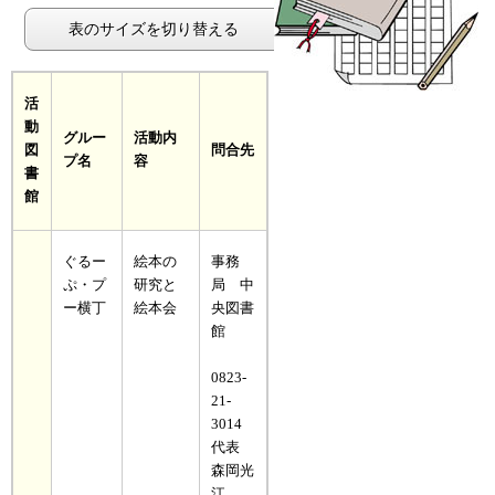
表のサイズを切り替える
活
動
グルー
活動内
図
問合先
プ名
容
書
館
ぐるー
絵本の
事務
ぷ・プ
研究と
局 中
ー横丁
絵本会
央図書
館
0823-
21-
3014
代表
森岡光
江