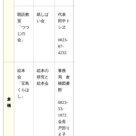
朗読教
紙しば
代表
室
い会
田中ト
「つつ
シヱ
じの
会」
0823-
87-
4232
絵本
絵本の
事務
会
研究と
局 倉
「宝島
絵本会
橋図書
くらは
館
し」
倉
0823-
橋
53-
1872
会長
戸田り
え子