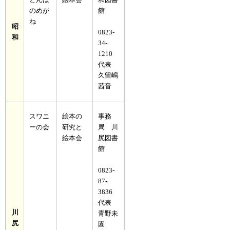
とんぼ
絵本会
和図書
のめが
館
ね
昭
0823-
和
34-
1210
代表
久留嶋
茜音
スワニ
絵本の
事務
ーの会
研究と
局 川
絵本会
尻図書
館
0823-
87-
3836
代表
川
青野未
尻
園