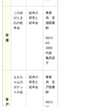
このゆ
絵本の
事務
びとま
研究と
局 安
れの絵
絵本会
浦図書
本会
館
安
0823-
浦
84-
3806
代表
亀田昌
子
ももち
絵本の
事務
ゃんの
研究と
局 音
ポケッ
絵本会
戸図書
トの会
館
音
0823-
戸