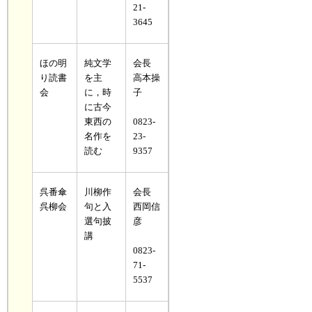
21-
3645
ほの明
純文学
会長
り読書
を主
高本操
会
に，時
子
に古今
東西の
0823-
名作を
23-
読む
9357
呉番傘
川柳作
会長
呉柳会
句と入
西岡信
選句披
彦
講
0823-
71-
5537