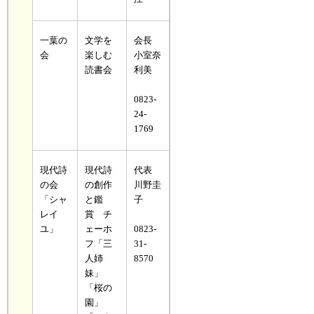
一葉の
文学を
会長
会
楽しむ
小室奈
読書会
利美
0823-
24-
1769
現代詩
現代詩
代表
の会
の創作
川野圭
「シャ
と鑑
子
レイ
賞 チ
ユ」
ェーホ
0823-
フ「三
31-
人姉
8570
妹」
「桜の
園」