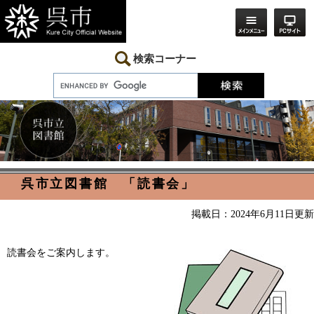
ペ
メ
ー
ニ
ジ
ュ
の
ー
先
を
検索コーナー
頭
飛
で
ば
す。
し
て
本
文
へ
本
呉市立図書館 「読書会」
文
掲載日：2024年6月11日更新
読書会をご案内します。