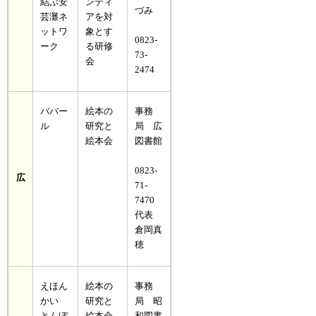
結ぶ安
ンティ
づみ
芸灘ネ
アを対
ットワ
象とす
0823-
ーク
る研修
73-
会
2474
ババー
絵本の
事務
ル
研究と
局 広
絵本会
図書館
0823-
広
71-
7470
代表
倉岡真
穂
えほん
絵本の
事務
かい
研究と
局 昭