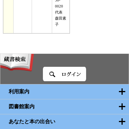
50-
0020
代表
森田素
子
蔵
書
検
索
利用案内
図書館案内
あなたと本の出合い