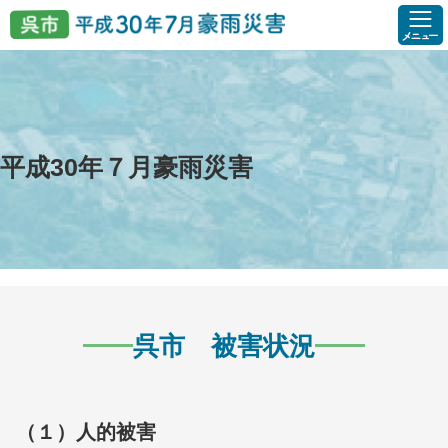
ペ
メ
ー
ニ
ジ
ュ
本
の
ー
文
先
を
頭
飛
で
ば
す
し
平成30年７月豪雨災害
。
て
本
文
へ
呉市 被害状況
（１）人的被害