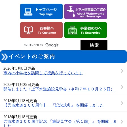
ペ
メ
ー
ニ
ジ
ュ
の
ー
先
を
頭
飛
で
ば
す。
し
て
本
本
文
イベントのご案内
文
へ
2026年5月8日更新
市内の小学校を訪問して授業を行っています
2025年11月25日更新
開催しました！上下水道施設見学会（令和７年１０月２５日）
2018年9月18日更新
【呉市水道１００周年】 『記念式典』 を開催しました
2018年7月18日更新
呉市水道１００周年記念 『施設見学会（第１回）』 を開催しま
した