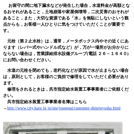
お留守の間に地下漏水などが発生した場合，水道料金が高額とな
るおそれがあること，土地崩落や家屋倒壊等，二次災害のおそれが
あること，また，大切な資源である「水」を無駄にしないという観
点からも，お客様一人ひとりに気をつけていただくことが重要で
す。
元栓（第２止水栓）は，通常，メータボックス内やその近くにあ
ります（レバー式やハンドル式など）が，万が一場所
が
お分かりに
ならない場合は，営業課給排水設備グループ
(電話
２６－１６４０)
に
お問い合わせ
ください。
水道の元栓を閉めても，老朽化などが原因で水が止まらない場合
は，原則として，お客様のご負担で修理をしていただく必要があり
ます。
修理をされるときは，呉市指定給水装置工事事業者にご依頼くだ
さい。
呉市指定給水装置工事事業者名簿はこちら
→
http://www.city.kure.lg.jp/site/jougesui/customer-shiteigyosha.html