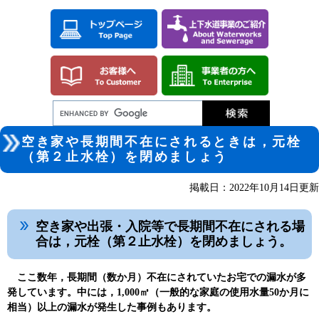
ペ
メ
ー
ニ
ジ
ュ
の
ー
先
を
頭
飛
で
ば
す。
し
て
本
本
文
空き家や長期間不在にされるときは，元栓
文
へ
（第２止水栓）を閉めましょう
掲載日：2022年10月14日更新
空き家や出張・入院等で長期間不在にされる場
合は，元栓（
第２止水栓）
を閉めましょう。
ここ数年，長期間（数か月）不在にされていたお宅での漏水が多
発しています。中には，1,000㎥（一般的な家庭の使用水量50か月に
相当）以上の漏水が発生した事例もあります。