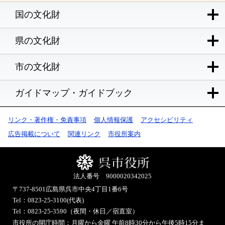
国の文化財
県の文化財
市の文化財
ガイドマップ・ガイドブック
リンク・著作権・免責事項
個人情報保護
アクセシビリティ
広告掲載について
関連リンク
市役所案内
法人番号 9000020342025
〒737-8501
広島県呉市中央4丁目1番6号
Tel：0823-25-3100(代表)
Tel：0823-25-3590（夜間・休日／宿直室）
市役所の開庁時間：月曜から金曜 午前8時30分から午後5時15分ま