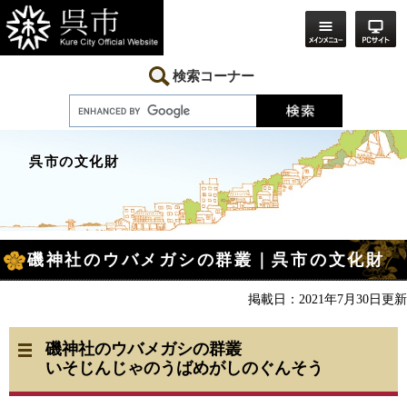
ペ
メ
ー
ニ
ジ
ュ
の
ー
先
を
検索コーナー
頭
飛
で
ば
す。
し
て
本
呉市の文化財
文
へ
本
磯神社のウバメガシの群叢｜呉市の文化財
文
掲載日：2021年7月30日更新
磯神社のウバメガシの群叢
いそじんじゃのうばめがしのぐんそう