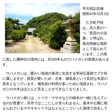
市天然記念物
昭和41年10月1日
仁方町戸田
は，呉八景の一
つ「安芸の小須
磨」と呼ばれ，
風光明媚な場所
として知られて
います。この海
に面した磯神仕の境内には，約200本ものウバメガシの群叢がありま
す。
ウバメガシは，暖かい地域の海岸に生息する常緑広葉樹でブナ科
に属しますが，材質が硬いため，古来，備長炭という良好な木炭の
原木となっています。備長炭の利用が多いために伐採され，ウバメ
ガシの大木はほとんど見ることができなくなりました。
ウバメガシ林には，トベラ・マサキなどの樹木が一緒に生えてい
るのが普通で，呉市ではここにしか見られません。庭木や公園に植
えられているマサキやトベラはもともとこういった環境で自生して