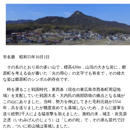
市名勝 昭和55年10月1日
その名のとおり岩の多い山で，標高420m，山頂の大きな岩に，郷
原町を考える会が書いた「火の用心」の文字でも有名で，その雄大
な姿は郷原町のシンボル的存在です。
時を遡ること戦国時代，東西条（現在の東広島市西条町周辺地
域）を支配していた戦国大名・大内氏の南部防衛の拠点となる城が
この山にありました。当時，勢力を伸ばしてきた毛利元就が1554
年，兵を送りましたが幾度攻めても落城しないため，さらに援軍を
送り総勢2千人による猛攻撃を加えました。激戦の末，城主・岩見源
之丞（いわみげんのじょう）は「しめの松」で，その弟も苗代で討
たれ，ついに岩山城は落城しました。