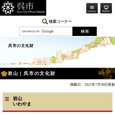
ペ
メ
ー
ニ
ジ
ュ
の
ー
先
を
検索コーナー
頭
飛
で
ば
す。
し
て
本
呉市の文化財
文
へ
本
岩山｜呉市の文化財
文
掲載日：2021年7月30日更新
岩山
いわやま