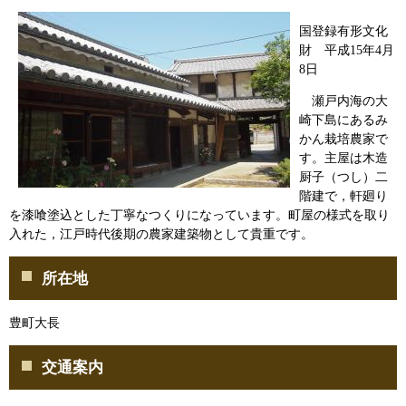
国登録有形文化
財 平成15年4月
8日
瀬戸内海の大
崎下島にあるみ
かん栽培農家で
す。主屋は木造
厨子（つし）二
階建で，軒廻り
を漆喰塗込とした丁寧なつくりになっています。町屋の様式を取り
入れた，江戸時代後期の農家建築物として貴重です。
所在地
豊町大長
交通案内