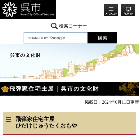
ペ
メ
ー
ニ
ジ
ュ
の
ー
先
を
検索コーナー
頭
飛
で
ば
す。
し
て
本
呉市の文化財
文
へ
本
飛弾家住宅主屋｜呉市の文化財
文
掲載日：2024年6月11日更新
飛弾家住宅主屋
ひだけじゅうたくおもや