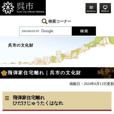
ペ
メ
ー
ニ
ジ
ュ
の
ー
先
を
検索コーナー
頭
飛
で
ば
す。
し
て
本
呉市の文化財
文
へ
本
飛弾家住宅離れ｜呉市の文化財
文
掲載日：2024年6月11日更新
飛弾家住宅離れ
ひだけじゅうたくはなれ