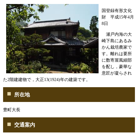
国登録有形文化
財 平成15年4月
8日
瀬戸内海の大
崎下島にあるみ
かん栽培農家で
す。離れは要所
に数寄屋風細部
を配し，豪華な
意匠が凝らされ
た2階建建物で，大正13(1924)年の建築です。
所在地
豊町大長
交通案内