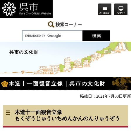
ペ
メ
ー
ニ
ジ
ュ
の
ー
先
を
検索コーナー
頭
飛
で
ば
す。
し
て
本
呉市の文化財
文
へ
本
木造十一面観音立像｜呉市の文化財
文
掲載日：2021年7月30日更新
木造十一面観音立像
もくぞうじゅういちめんかんのんりゅうぞう