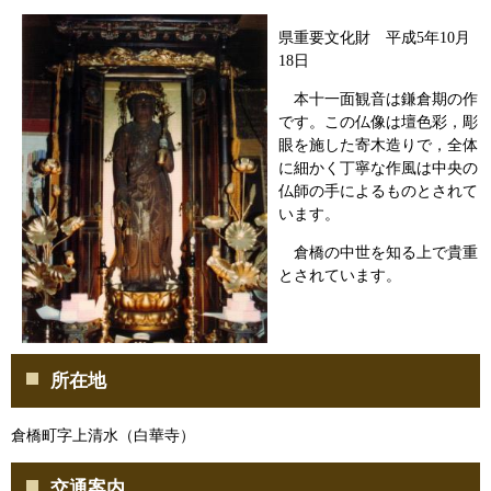
県重要文化財 平成5年10月
18日
本十一面観音は鎌倉期の作
です。この仏像は壇色彩，彫
眼を施した寄木造りで，全体
に細かく丁寧な作風は中央の
仏師の手によるものとされて
います。
倉橋の中世を知る上で貴重
とされています。
所在地
倉橋町字上清水（白華寺）
交通案内