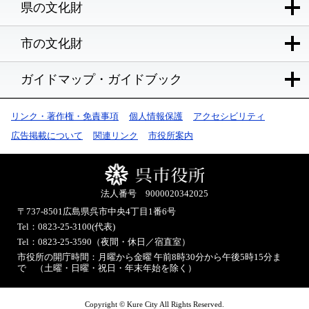
県の文化財
市の文化財
ガイドマップ・ガイドブック
リンク・著作権・免責事項
個人情報保護
アクセシビリティ
広告掲載について
関連リンク
市役所案内
法人番号 9000020342025
〒737-8501
広島県呉市中央4丁目1番6号
Tel：0823-25-3100(代表)
Tel：0823-25-3590（夜間・休日／宿直室）
市役所の開庁時間：月曜から金曜 午前8時30分から午後5時15分ま
で （土曜・日曜・祝日・年末年始を除く）
Copyright © Kure City All Rights Reserved.