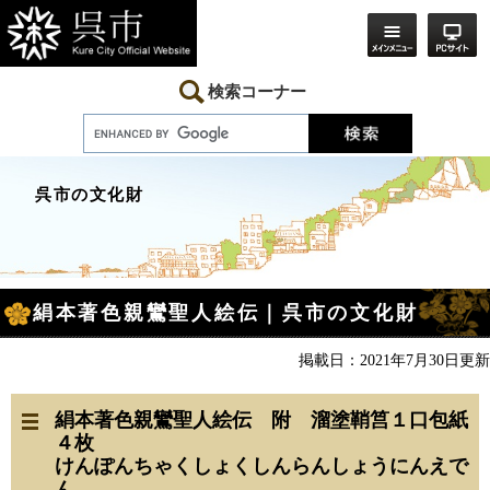
ペ
メ
ー
ニ
ジ
ュ
の
ー
先
を
検索コーナー
頭
飛
で
ば
す。
し
て
本
呉市の文化財
文
へ
本
絹本著色親鸞聖人絵伝｜呉市の文化財
文
掲載日：2021年7月30日更新
絹本著色親鸞聖人絵伝 附 溜塗鞘筥１口包紙
４枚
けんぽんちゃくしょくしんらんしょうにんえで
ん