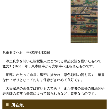
県重要文化財 平成3年4月22日
浄土真宗を開いた親鸞聖人にまつわる縁起説話を描いたもので，
寛文3（1663）年，東本願寺から光明寺へ送られたものです。
細部にわたって非常に緻密に描かれ，彩色顔料の質も高く，華麗
な仕上がりとなっており，保存がきわめて良好です。
大谷派系の画像では古いものであり，また作者の京都の町絵師や
表具師の名前も墨書によって知られるなど，貴重なものです。
所在地