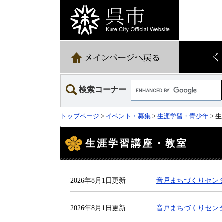
ペ
メ
ー
ニ
ジ
ュ
の
ー
先
を
頭
飛
で
ば
す。
し
て
Google
本
検索コーナー
カ
文
ス
へ
タ
トップページ
>
イベント・募集
>
生涯学習・青少年
> 
ム
検
本
索
文
生涯学習講座・教室
2026年8月1日更新
音戸まちづくりセン
2026年8月1日更新
音戸まちづくりセン