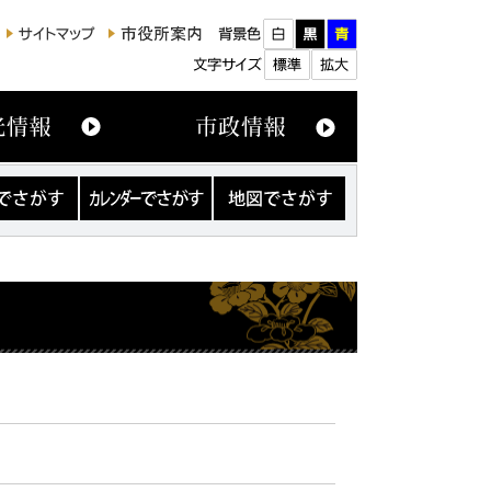
カ
地
レ
図
ン
で
ダ
さ
ー
が
で
す
さ
が
す