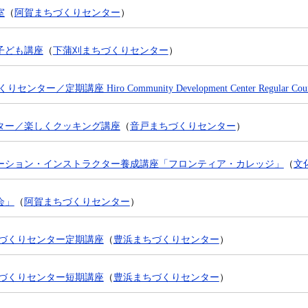
室
（
阿賀まちづくりセンター
）
子ども講座
（
下蒲刈まちづくりセンター
）
／定期講座 Hiro Community Development Center Regular Course
ター／楽しくクッキング講座
（
音戸まちづくりセンター
）
ーション・インストラクター養成講座「フロンティア・カレッジ」
（
文
会」
（
阿賀まちづくりセンター
）
ちづくりセンター定期講座
（
豊浜まちづくりセンター
）
ちづくりセンター短期講座
（
豊浜まちづくりセンター
）