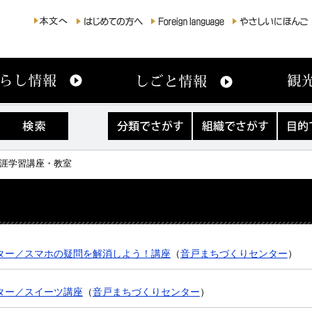
分
組
目
類
織
的
で
で
で
さ
さ
さ
生涯学習講座・教室
が
が
が
す
す
す
ター／スマホの疑問を解消しよう！講座
（
音戸まちづくりセンター
）
ター／スイーツ講座
（
音戸まちづくりセンター
）