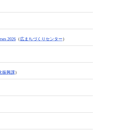
s​ 2026
（
広まちづくりセンター
）
化振興課
）