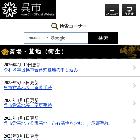
ペ
メ
ー
ニ
ジ
ュ
の
ー
先
を
検索コーナー
頭
飛
で
ば
す。
し
本
て
斎場・墓地（衛生）
文
本
文
へ
2026年7月10日更新
令和８年度呉市合葬式墓地の申し込み
2023年5月8日更新
呉市営墓地等 返還手続
2023年4月1日更新
呉市営墓地等 変更手続
2023年4月1日更新
呉市営墓地（公園墓地・市有墓地を含む。）承継手続
2023年3月1日更新