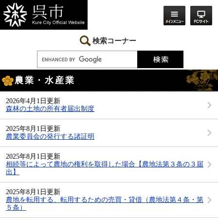
ペ
メ
ー
ニ
ジ
ュ
の
ー
先
を
検索コーナー
頭
飛
で
ば
す。
し
本
て
農業・水産業
文
本
文
へ
2026年4月1日更新
森林の土地の所有者届出制度
2025年8月1日更新
農業委員会の発行する諸証明
2025年8月1日更新
相続等によって農地の権利を取得した場合【農地法第３条の３届
出】
2025年8月1日更新
農地を転用する、転用するための売買・貸借（農地法第４条・第
５条）