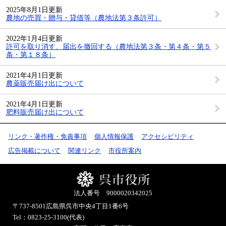
2025年8月1日更新
農地の売買・贈与・貸借等（農地法第３条許可）
2022年1月4日更新
許可を取り消す、届出を撤回する（農地法第３条・第４条・第５
条・第１８条）
2021年4月1日更新
農薬販売届け出について
2021年4月1日更新
肥料販売届け出について
リンク・著作権・免責事項
個人情報保護
アクセシビリティ
広告掲載について
関連リンク
市役所案内
法人番号 9000020342025
〒737-8501
広島県呉市中央4丁目1番6号
Tel：0823-25-3100(代表)