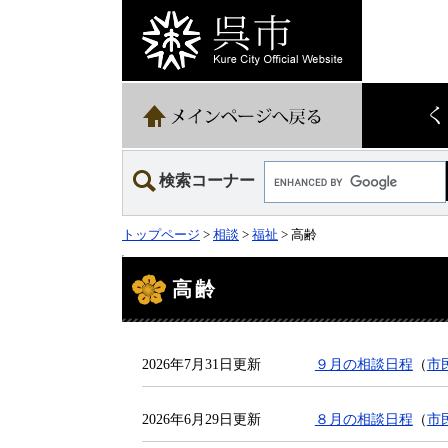
ペ
メ
ー
ニ
ジ
ュ
の
ー
先
を
頭
飛
で
ば
す。
し
て
Google
本
検索コーナー
カ
文
ス
へ
タ
トップページ
>
相談
>
福祉
> 高齢
ム
検
本
索
文
高齢
2026年7月31日更新
９月の相談日程
（
市
2026年6月29日更新
８月の相談日程
（
市