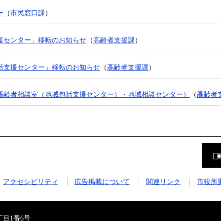
ー
（
市民窓口課
）
援センター」移転のお知らせ
（
高齢者支援課
）
括支援センター」移転のお知らせ
（
高齢者支援課
）
高齢者相談室（地域包括支援センター）・地域相談センター）
（
高齢者
前
の
ペ
ー
ジ
アクセシビリティ
広告掲載について
関連リンク
市役所
に
戻
る
目1番6号