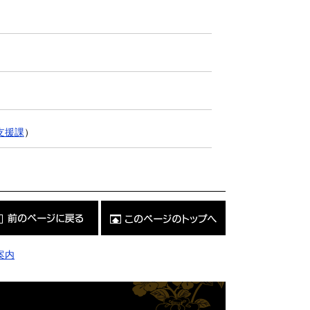
支援課
）
こ
の
ペ
ー
ジ
案内
の
ト
ッ
プ