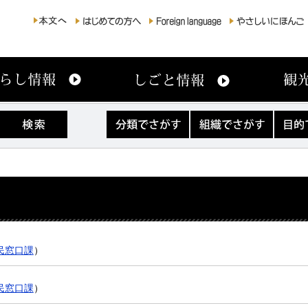
分
組
目
類
織
的
で
で
で
さ
さ
さ
が
が
が
す
す
す
民窓口課
）
民窓口課
）