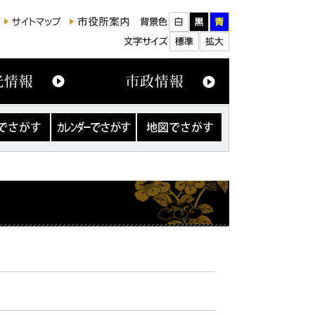
カ
地
レ
図
ン
で
ダ
さ
ー
が
で
す
さ
が
す