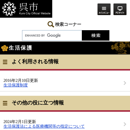
ペ
メ
ー
ニ
ジ
ュ
の
ー
先
を
検索コーナー
頭
飛
で
ば
す。
し
本
て
生活保護
文
本
文
へ
よく利用される情報
2016年2月10日更新
生活保護制度
その他の役に立つ情報
2024年2月1日更新
生活保護法による医療機関等の指定について