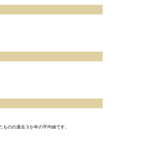
。
たものの過去３か年の平均値です。