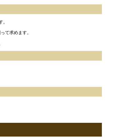
す。
割って求めます。
。