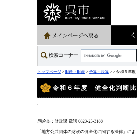
ペ
メ
ー
ニ
ジ
ュ
の
ー
先
を
頭
飛
で
ば
す。
し
て
Google
本
検索コーナー
カ
文
ス
へ
タ
トップページ
>
財政・財産
>
予算・決算
>
> 令和６年
ム
検
本
文
索
令和６年度 健全化判断
問合先：
財政課 電話 0823-25-3188
「地方公共団体の財政の健全化に関する法律」によ