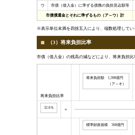
ウ
市債（借入金）に準ずる債務の負担見込額等
市債償還金とそれに準ずるもの（ア～ウ）計
※表示単位未満を四捨五入により、端数処理してい
（3）将来負担比率
市債（借入金）の残高の減などにより、将来負担比率は
将来負担額 1,398億円
（ア～オ）
将来負担比率
32.0％
＝
標準財政規模 568億円