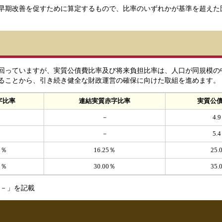
早期改善を促すために算定するもので、比率のいずれかが基準を超えた
回っていますが、実質公債費比率及び将来負担比率は、人口が同規模の
ることから、引き続き健全な財政運営の確保に向けた取組を進めます。
字比率
連結実質赤字比率
実質公
－
4.
－
5.
5％
16.25％
25.
0％
30.00％
35.
－」を記載