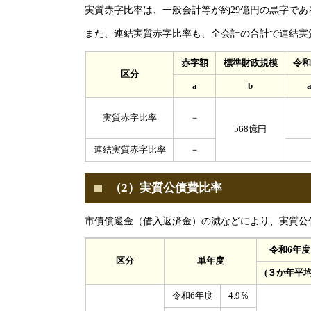
実質赤字比率は、一般会計等が約29億円の黒字で
また、連結実質赤字比率も、全会計の合計で連結実
赤字額
標準財政規模
令和
区分
a
b
a
実質赤字比率
－
568億円
連結実質赤字比率
－
（2）実質公債費比率
市債償還金（借入返済金）の減などにより、実質公債費
令和6年度
区分
単年度
(３か年平均
令和6年度
4.9％