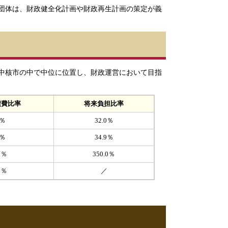
団体は、財政健全化計画や財政再生計画の策定が義
中核市の中で中位に位置し、財政運営において目指
債費比率
将来負担比率
9％
32.0％
4％
34.9％
0％
350.0％
0％
／