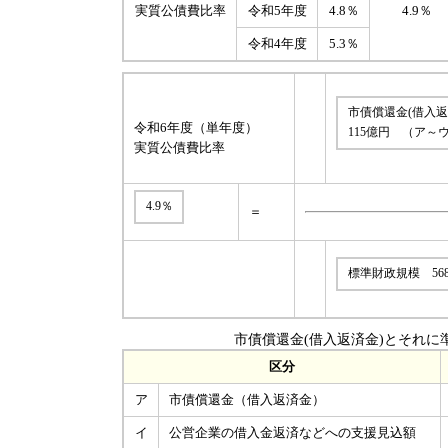
実質公債費比率
令和5年度
4.8％
4.9％
令和4年度
5.3％
市債償還金(借入
令和6年度（単年度）
115億円 （ア～
実質公債費比率
4.9％
＝
標準財政規模 56
市債償還金(借入返済金)とそれに
区分
ア
市債償還金（借入返済金）
イ
公営企業の借入金返済などへの支援見込額