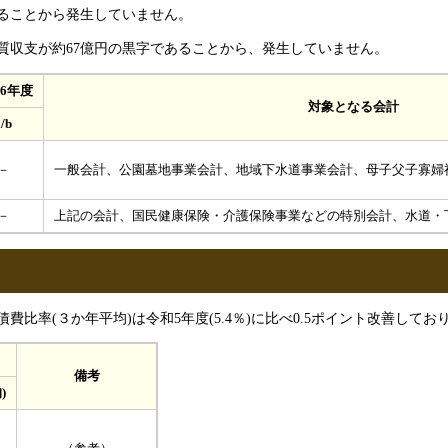
あることから発生していません。
質収支が約67億円の黒字であることから、発生していません。
6年度
対象となる会計
/b
一般会計、公園墓地事業会計、地域下水道事業会計、母子父子寡婦
－
－
上記の会計、国民健康保険・介護保険事業などの特別会計、水道・
比率(３か年平均)は令和5年度(5.4％)に比べ0.5ポイント改善して
備考
)