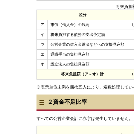
将来負担
区分
ア
市債（借入金）の残高
1
イ
将来負担する債務の支出予定額
ウ
公営企業の借入金返済などへの支援見込額
エ
退職手当の負担見込額
オ
設立法人の負担見込額
将来負担額（ア～オ）計
1
※表示単位未満を四捨五入により、端数処理してい
２資金不足比率
すべての公営企業会計に赤字は発生していません。