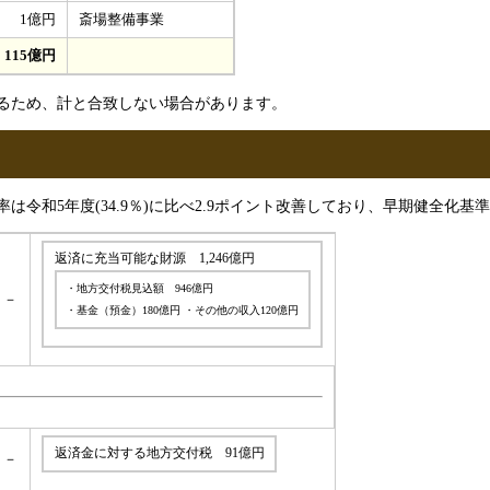
1億円
斎場整備事業
115億円
るため、計と合致しない場合があります。
令和5年度(34.9％)に比べ2.9ポイント改善しており、早期健全化基
返済に充当可能な財源 1,246億円
・地方交付税見込額 946億円
－
・基金（預金）180億円 ・その他の収入120億円
返済金に対する地方交付税 91億円
－