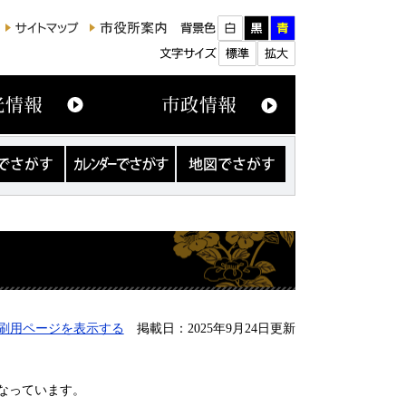
カ
地
レ
図
ン
で
ダ
さ
ー
が
で
す
さ
が
す
刷用ページを表示する
掲載日：2025年9月24日更新
なっています。