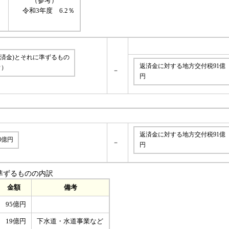
（参考）
令和3年度 6.2％
返済金)とそれに準ずるもの
返済金に対する地方交付税91億
ウ）
－
円
返済金に対する地方交付税91億
8億円
－
円
準ずるものの内訳
金額
備考
95億円
19億円
下水道・水道事業など