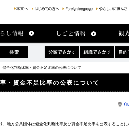
分
組
目
類
織
的
で
で
で
さ
さ
さ
度 健全化判断比率・資金不足比率の公表について
が
が
が
す
す
す
比率・資金不足比率の公表について
印
り、地方公共団体は健全化判断比率及び資金不足比率を公表することに