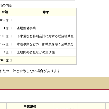
額の内訳
金額
備考
,059億円
1億円
斎場整備事業
188億円
下水道など特別会計に対する返済補助金
147億円
水道事業などの一部職員を除く全職員分
4億円
土地開発公社などの負債額
,398億円
るため、計と合致しない場合があります。
事業規模