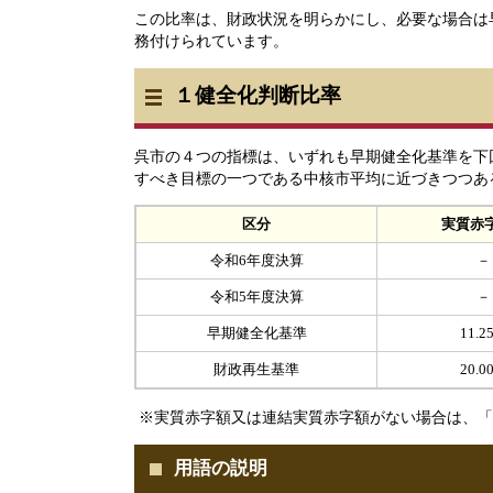
この比率は、財政状況を明らかにし、必要な場合は
務付けられています。
１健全化判断比率
呉市の４つの指標は、いずれも早期健全化基準を下
すべき目標の一つである中核市平均に近づきつつあ
区分
実質赤
令和6年度決算
－
令和5年度決算
－
早期健全化基準
11.2
財政再生基準
20.0
※実質赤字額又は連結実質赤字額がない場合は、「
用語の説明