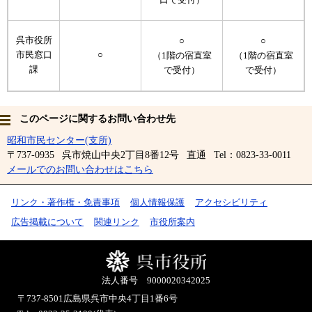
呉市役所
○
○
市民窓口
○
（1階の宿直室
（1階の宿直室
課
で受付）
で受付）
このページに関するお問い合わせ先
昭和市民センター(支所)
〒737-0935
呉市焼山中央2丁目8番12号
直通
Tel：0823-33-0011
メールでのお問い合わせはこちら
リンク・著作権・免責事項
個人情報保護
アクセシビリティ
広告掲載について
関連リンク
市役所案内
法人番号 9000020342025
〒737-8501
広島県呉市中央4丁目1番6号