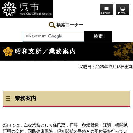
ペ
メ
ー
ニ
ジ
ュ
の
ー
先
を
検索コーナー
頭
飛
で
ば
す。
し
本
て
文
本
昭和支所／業務案内
文
へ
掲載日：2025年12月18日更新
業務案内
窓口では，主な業務として住民票，戸籍，印鑑登録・証明，税関係
証明の交付，国民健康保険，福祉関係の手続きの受付等を行ってい