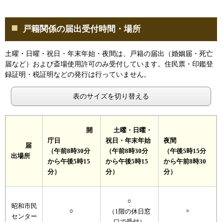
戸籍関係の届出受付時間・場所
土曜・日曜・祝日・年末年始・夜間は、戸籍の届出（婚姻届・死亡
届など）および斎場使用許可のみ受付しています。住民票・印鑑登
録証明・税証明などの発行は行っていません。
表のサイズを切り替える
開
土曜・日曜・
庁日
祝日・年末年始
夜間
届
（午前8時30分
（午前8時30分
（午後5時15分
出場所
から午後5時15
から午後5時15
から午前8時30
分）
分）
分）
○
昭和市民
○
×
（1階の休日窓
センター
口で受付）