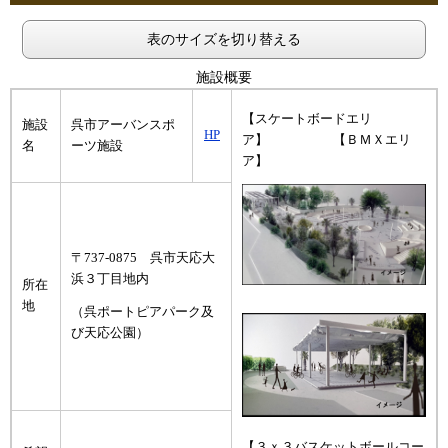
表のサイズを切り替える
施設概要
【スケートボードエリ
施設
呉市アーバンスポ
HP
ア】 【ＢＭＸエリ
名
ーツ施設
ア】
〒737-0875 呉市天応大
浜３丁目地内
所在
地
（呉ポートピアパーク及
び天応公園）
【３ｘ３バスケットボールコー