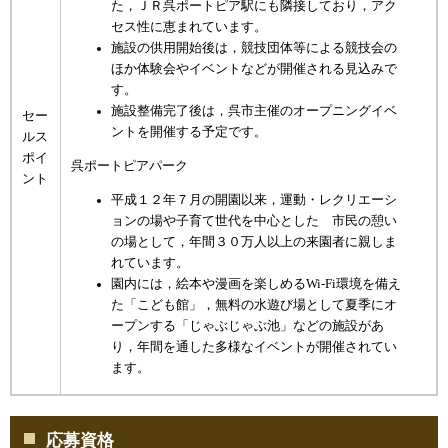
た，ＪＲ呉ポートピア駅にも隣接しており，アク
セス性に恵まれています。
施設の供用開始後は，競技団体等による競技会の
ほか体験会やイベントなどが開催される見込みで
す。
施設整備完了後は，呉市主催のオープニングイベ
セー
ントを開催する予定です。
ルス
ポイ
呉ポートピアパーク
ント
平成１２年７月の開園以来，運動・レクリエーシ
ョンの場や子育て世代を中心とした 市民の憩い
の場として，年間３０万人以上の来園者に親しま
れています。
園内には，絵本や漫画を楽しめるWi-Fi環境を備え
た「こども館」，無料の水遊び場として夏季にオ
ープンする「じゃぶじゃぶ池」などの施設があ
り，年間を通した多様なイベントが開催されてい
ます。
応募資格