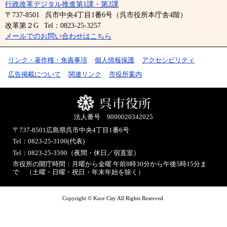
行政改革デジタル推進第1課・第2課
〒737-8501
呉市中央4丁目1番6号（呉市役所本庁舎4階）
改革第２G
Tel：0823-25-3257
メールでのお問い合わせはこちら
リンク・著作権・免責事項
個人情報保護
アクセシビリティ
広告掲載について
関連リンク
市役所案内
法人番号 9000020342025
〒737-8501
広島県呉市中央4丁目1番6号
Tel：0823-25-3100(代表)
Tel：0823-25-3590（夜間・休日／宿直室）
市役所の開庁時間：月曜から金曜 午前8時30分から午後5時15分ま
で （土曜・日曜・祝日・年末年始を除く）
Copyright © Kure City All Rights Reserved.