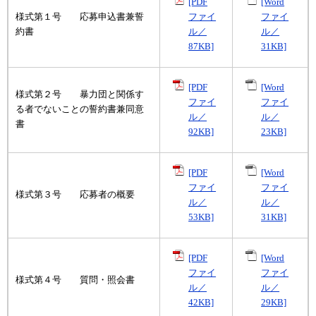
[PDF
[Word
様式第１号 応募申込書兼誓
ファイ
ファイ
約書
ル／
ル／
87KB]
31KB]
[PDF
[Word
様式第２号 暴力団と関係す
ファイ
ファイ
る者でないことの誓約書兼同意
ル／
ル／
書
92KB]
23KB]
[PDF
[Word
ファイ
ファイ
様式第３号 応募者の概要
ル／
ル／
53KB]
31KB]
[PDF
[Word
ファイ
ファイ
様式第４号 質問・照会書
ル／
ル／
42KB]
29KB]