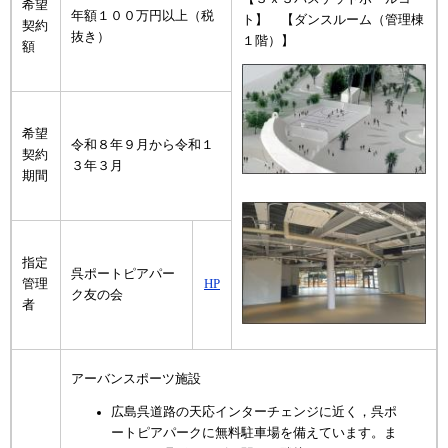
希望
年額１００万円以上（税
ト】 【ダンスルーム（管理棟
契約
抜き）
１階）】
額
希望
令和８年９月から令和１
契約
３年３月
期間
指定
呉ポートピアパー
管理
HP
ク友の会
者
アーバンスポーツ施設
広島呉道路の天応インターチェンジに近く，呉ポ
ートピアパークに無料駐車場を備えています。ま