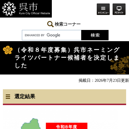
ペ
メ
ー
ニ
ジ
ュ
の
ー
先
を
検索コーナー
頭
飛
で
ば
す。
し
本
て
文
本
（令和８年度募集）呉市ネーミング
文
ライツパートナー候補者を決定しま
へ
した
掲載日：2026年7月23日更新
選定結果