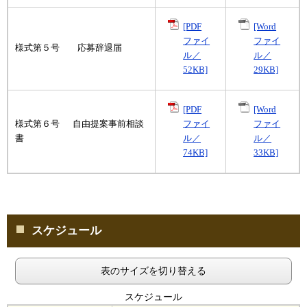
[PDF
[Word
ファイ
ファイ
様式第５号 応募辞退届
ル／
ル／
52KB]
29KB]
[PDF
[Word
様式第６号 自由提案事前相談
ファイ
ファイ
書
ル／
ル／
74KB]
33KB]
スケジュール
表のサイズを切り替える
スケジュール