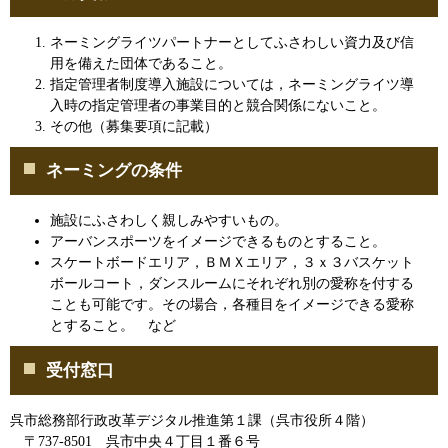
ネーミングライツパートナーとしてふさわしい資力及び信
用を備えた団体であること。
指定管理者制度導入施設については，ネーミングライツ導
入時の指定管理者の事業目的と競合関係にないこと。
その他（募集要項に記載）
ネーミングの条件
施設にふさわしく親しみやすいもの。
アーバンスポーツをイメージできるものとすること。
スケートボードエリア，ＢＭＸエリア，３ｘ３バスケット
ボールコート，ダンスルームにそれぞれ別の愛称を付する
ことも可能です。その場合，各種目をイメージできる愛称
とすること。 など
受付窓口
呉市総務部行政改革デジタル推進第１課（呉市役所４階）
〒737-8501 呉市中央４丁目１番６号